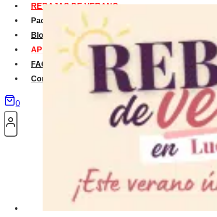
REBAJAS DE VERANO
Packs Verano
Blog
APP La Tribu
FAQS
Contacto
0