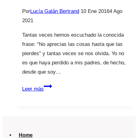
Por
Lucía Galán Bertrand
10 Ene 2016
4 Ago
2021
Tantas veces hemos escuchado la conocida
frase: “No aprecias las cosas hasta que las
pierdes” y tantas veces se nos olvida. Yo no
es que haya perdido a mis padres, de hecho,
desde que soy…
El
Leer más
poder
de
los
abuelos
Home