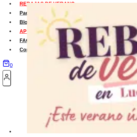
REBAJAS DE VERANO
Packs Verano
Blog
APP La Tribu
FAQS
Contacto
0