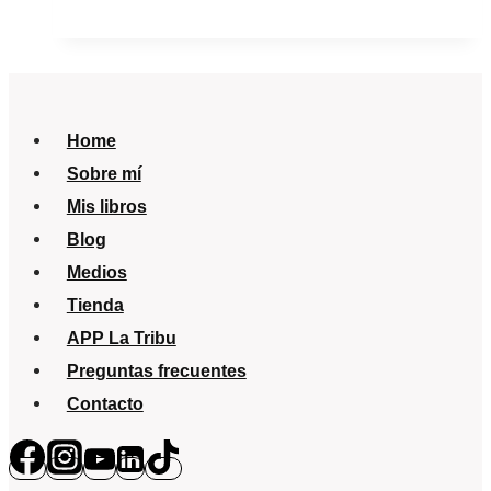
un
problema
de
salud
Home
pública
Sobre mí
Mis libros
Blog
Medios
Tienda
APP La Tribu
Preguntas frecuentes
Contacto