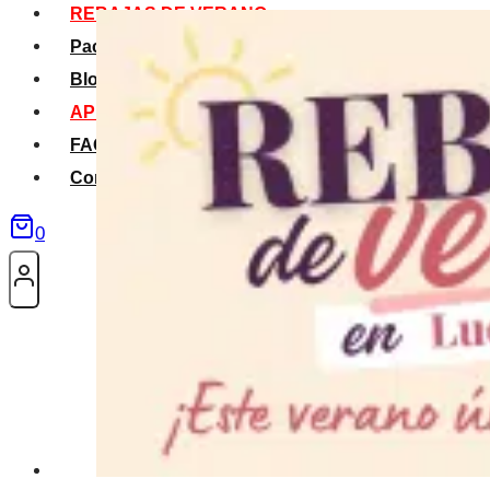
REBAJAS DE VERANO
Packs Verano
Blog
APP La Tribu
FAQS
Contacto
0