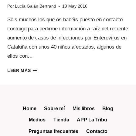
Por
Lucía Galán Bertrand
19 May 2016
Sois muchos los que os habéis puesto en contacto
conmigo para pedirme información a raíz del reciente
aumento de casos de infecciones por Enterovirus en
Cataluña con unos 40 niños afectados, algunos de
ellos con…
ALARMA
LEER MÁS
SOCIAL,
QUE
NO
SANITARIA,
EN
Home
Sobre mí
Mis libros
Blog
CATALUÑA
Medios
Tienda
APP La Tribu
POR
ENTEROVIRUS.
Preguntas frecuentes
Contacto