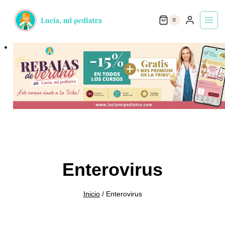
Saltar
0
al
contenido
Enterovirus
Inicio
/
Enterovirus