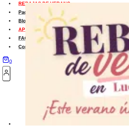
REBAJAS DE VERANO
Packs Verano
Blog
APP La Tribu
FAQS
Contacto
0