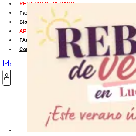
REBAJAS DE VERANO
Packs Verano
Blog
APP La Tribu
FAQS
Contacto
0