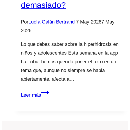
demasiado?
Por
Lucía Galán Bertrand
7 May 2026
7 May
2026
Lo que debes saber sobre la hiperhidrosis en
niños y adolescentes Esta semana en la app
La Tribu, hemos querido poner el foco en un
tema que, aunque no siempre se habla
abiertamente, afecta a…
¿Tu
Leer más
hijo/a
suda
demasiado?