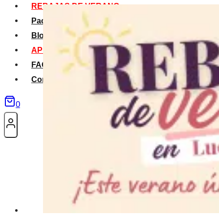
REBAJAS DE VERANO
Packs Verano
Blog
APP La Tribu
FAQS
Contacto
0