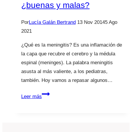
¿buenas y malas?
Por
Lucía Galán Bertrand
13 Nov 2014
5 Ago
2021
¿Qué es la meningitis? Es una inflamación de
la capa que recubre el cerebro y la médula
espinal (meninges). La palabra meningitis
asusta al más valiente, a los pediatras,
también. Hoy vamos a repasar algunos…
Vacunas
Leer más
y
meningitis
¿buenas
y