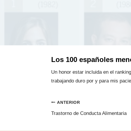
Los 100 españoles meno
Un honor estar incluida en el ranking
trabajando duro por y para mis paci
Navegación
ANTERIOR
Trastorno de Conducta Alimentaria
de
entradas