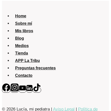
más
entre
Home
las
Sobre mí
50
Mis libros
top
Blog
divulgadoras
Medios
sanitarias
Tienda
APP La Tribu
Preguntas frecuentes
Contacto
© 2026 Lucía, mi pediatra |
Aviso Legal
|
Política de