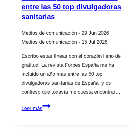
es
entre las 50 top divulgadoras
hacerles
sanitarias
el
viaje
29 Jun 2026
bonito”
15 Jul 2026
|
Escribo estas líneas con el corazón lleno de
Entrevista
gratitud. La revista Forbes España me ha
La
incluido un año más entre las 50 top
2
divulgadoras sanitarias de España, y os
confieso que todavía me cuesta encontrar…
Forbes
Leer más
España:
un
año