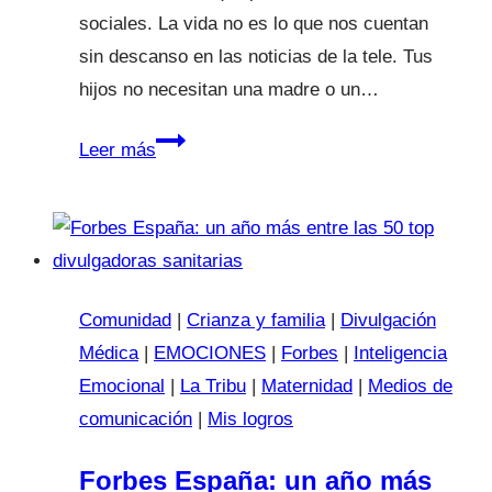
sociales. La vida no es lo que nos cuentan
sin descanso en las noticias de la tele. Tus
hijos no necesitan una madre o un…
Lucía
Leer más
Galán
Bertrand:
“Quieres
ser
una
Comunidad
|
Crianza y familia
|
Divulgación
madre
Médica
|
EMOCIONES
|
Forbes
|
Inteligencia
perfecta,
Emocional
|
La Tribu
|
Maternidad
|
Medios de
pero
comunicación
|
Mis logros
lo
importante
Forbes España: un año más