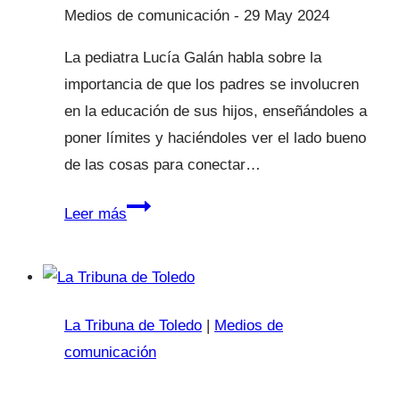
29 May 2024
La pediatra Lucía Galán habla sobre la
importancia de que los padres se involucren
en la educación de sus hijos, enseñándoles a
poner límites y haciéndoles ver el lado bueno
de las cosas para conectar…
Conectar
Leer más
con
los
hijos
desde
La Tribuna de Toledo
|
Medios de
la
comunicación
amabilidad
y