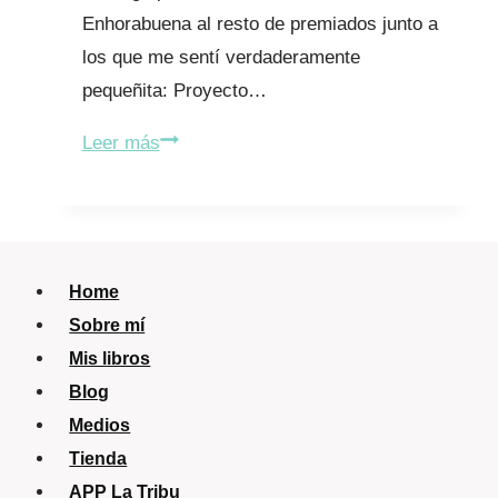
Enhorabuena al resto de premiados junto a
los que me sentí verdaderamente
pequeñita: Proyecto…
Premio
Leer más
Latido
a
la
Comunicación
Home
2023:
Sobre mí
Lucía
Mis libros
Galán
Blog
Bertrand
Medios
Tienda
APP La Tribu