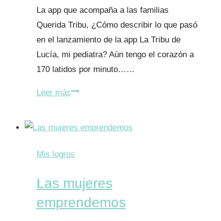
La app que acompaña a las familias
Querida Tribu, ¿Cómo describir lo que pasó
en el lanzamiento de la app La Tribu de
Lucía, mi pediatra? Aún tengo el corazón a
170 latidos por minuto……
¡La
Leer más
Tribu,
de
Lucía,
mi
Mis logros
pediatra!
Las mujeres
emprendemos