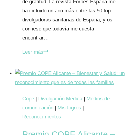
de gratitud. La revista Forbes España me
ha incluido un año más entre las 50 top
divulgadoras sanitarias de España, y os
confieso que todavía me cuesta
encontrar…
Forbes
Leer más
España:
un
año
más
entre
Cope
|
Divulgación Médica
|
Medios de
las
comunicación
|
Mis logros
|
50
Reconocimientos
top
Premio COPE Alicante –
divulgadoras