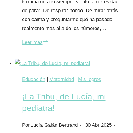
termina un año siempre siento la necesidad
de parar. De respirar hondo. De mirar atrás
con calma y preguntarme qué ha pasado
realmente más allá de los números,…
2025
Leer más
en
La
Tribu:
divulgación,
Educación
|
Maternidad
|
Mis logros
comunidad
¡La Tribu, de Lucía, mi
y
cuidado
pediatra!
consciente
Por
Lucía Galán Bertrand
30 Abr 2025