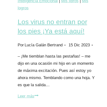
Inteligencia Emocional
|
Mis libros
|
Mis
virus
logros
no
Los virus no entran por
entran
por
los pies ¡Ya está aquí!
los
pies
Por
Lucía Galán Bertrand
15 Dic 2023
– ¡Me tiemblan hasta las pestañas! – me
dijo en una ocasión mi hijo en un momento
de máxima excitación. Pues así estoy yo
ahora mismo. Temblando como una hoja. Y
es que la salida…
Los
Leer más
virus