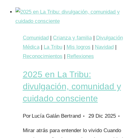
Alicante
–
Bienestar
y
Comunidad
|
Crianza y familia
|
Divulgación
Salud:
Médica
|
La Tribu
|
Mis logros
|
Navidad
|
un
Reconocimientos
|
Reflexiones
reconocimiento
2025 en La Tribu:
que
es
divulgación, comunidad y
de
cuidado consciente
todas
las
Por
Lucía Galán Bertrand
29 Dic 2025
familias
Mirar atrás para entender lo vivido Cuando