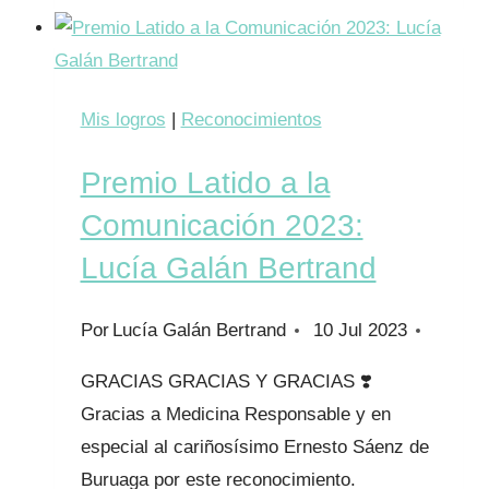
no
entran
por
los
Mis logros
|
Reconocimientos
pies
Premio Latido a la
¡Ya
está
Comunicación 2023:
aquí!
Lucía Galán Bertrand
Por
Lucía Galán Bertrand
10 Jul 2023
GRACIAS GRACIAS Y GRACIAS ❣️
Gracias a Medicina Responsable y en
especial al cariñosísimo Ernesto Sáenz de
Buruaga por este reconocimiento.