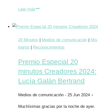
Premio
Leer más
Creator
de
Maternidad
Categoría
20 Minutos
|
Medios de comunicación
|
Mis
Profesional
logros
|
Reconocimientos
de
Premio Especial 20
Salud
de
minutos Creadores 2024:
LactApp:
Lucía Galán Bertrand
Lucía
Galán
25 Jun 2024
Bertrand
Muchísimas gracias por la noche de ayer.