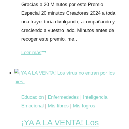
Gracias a 20 Minutos por este Premio
Especial 20 minutos Creadores 2024 a toda
una trayectoria divulgando, acompañando y
creciendo a vuestro lado. Minutos antes de
recoger este premio, me…
Premio
Leer más
Especial
20
minutos
Creadores
2024:
Educación
|
Enfermedades
|
Inteligencia
Lucía
Emocional
|
Mis libros
|
Mis logros
Galán
¡YA A LA VENTA! Los
Bertrand