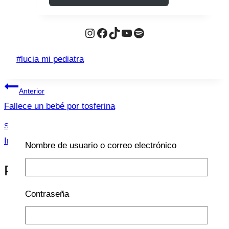
original
actual
Instagram
Facebook
TikTok
YouTube
Spotify
era:
es:
$22,24.
$21,12.
Etiquetas
#
lucia mi pediatra
de
Navegación
la
Anterior
entrada:
de
Fallece un bebé por tosferina
entradas
Siguiente
Infecciones de orina
Nombre de usuario o correo electrónico
Publicaciones Similares
Contraseña
RESPIRATORIO