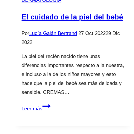
DERMATOLOGÍA
El cuidado de la piel del bebé
Por
Lucía Galán Bertrand
27 Oct 2022
29 Dic
2022
La piel del recién nacido tiene unas
diferencias importantes respecto a la nuestra,
e incluso a la de los niños mayores y esto
hace que la piel del bebé sea más delicada y
sensible. CREMAS…
El
Leer más
cuidado
de
la