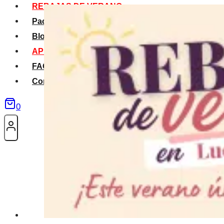
REBAJAS DE VERANO
Packs Verano
Blog
APP La Tribu
FAQS
Contacto
0