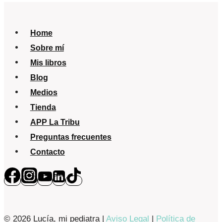
piel
del
Home
bebé
Sobre mí
Mis libros
Blog
Medios
Tienda
APP La Tribu
Preguntas frecuentes
Contacto
© 2026 Lucía, mi pediatra |
Aviso Legal
|
Política de