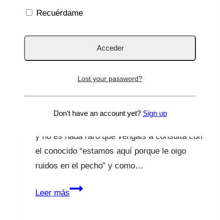
Recuérdame
Mi hijo tiene mocos en el
pecho
Por
Lucía Galán Bertrand
30 Nov 2022
30 Nov
Lost your password?
2022
Estamos en plena época de bronquiolitis,
Don't have an account yet?
Sign up
bronquitis, neumonías, mocos y toses varios
y no es nada raro que vengáis a consulta con
el conocido “estamos aquí porque le oigo
ruidos en el pecho” y como…
Mi
Leer más
hijo
tiene