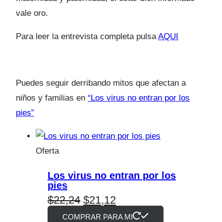
vale oro.
Para leer la entrevista completa pulsa
AQUI
Puedes seguir derribando mitos que afectan a
niños y familias en
“Los virus no entran por los
pies”
Producto
Oferta
en
Los virus no entran por los
oferta
pies
El
El
$
22,24
$
21,12
COMPRAR PARA MI
precio
precio