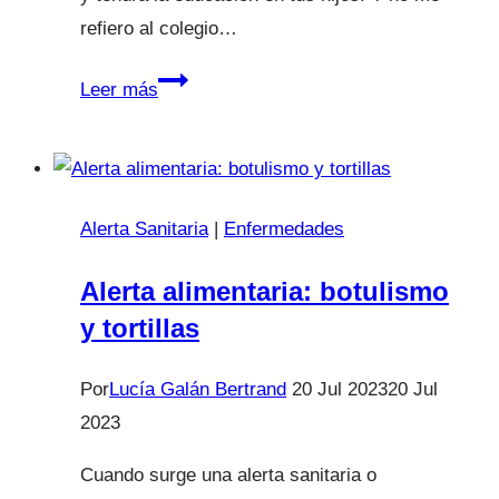
refiero al colegio…
La
Leer más
educación,
un
viaje
maravilloso
Alerta Sanitaria
|
Enfermedades
–
Entrevista
Alerta alimentaria: botulismo
con
y tortillas
Gestionando
Hijos.
Por
Lucía Galán Bertrand
20 Jul 2023
20 Jul
2023
Cuando surge una alerta sanitaria o