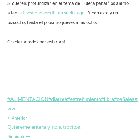
Si queréis profundizar en el tema de “Fuera pañal” os animo
a leer
el post que escribí en su día aquí.
Y con esto y un
bizcocho, hasta el próximo jueves a las ocho.
Gracias a todos por estar ahí.
Etiquetas
#
ALIMENTACION
#
diarrea
#
estreñimiento
#
fibra
#
pañales
#
de
vivir
Navegación
la
Anterior
entrada:
Quiéreme entera y no a trocitos.
de
Siguiente