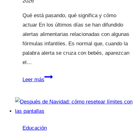
2026
padre
Qué está pasando, qué significa y cómo
actuar En los últimos días se han difundido
alertas alimentarias relacionadas con algunas
fórmulas infantiles. Es normal que, cuando la
palabra alerta se cruza con bebés, aparezcan
el…
Alerta
Leer más
alimentaria
en
fórmulas
infantiles
Educación