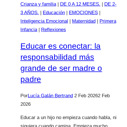
en
Crianza y familia
|
DE 0 A 12 MESES.
|
DE 2-
la
3 AÑOS.
|
Educación
|
EMOCIONES
|
adolescencia
Inteligencia Emocional
|
Maternidad
|
Primera
Infancia
|
Reflexiones
Educar es conectar: la
responsabilidad más
grande de ser madre o
padre
Por
Lucía Galán Bertrand
2 Feb 2026
2 Feb
2026
Educar a un hijo no empieza cuando habla, ni
siquiera cuando camina. Empieza mucho