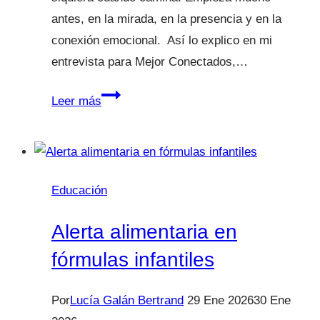
antes, en la mirada, en la presencia y en la
conexión emocional. Así lo explico en mi
entrevista para Mejor Conectados,…
Educar
Leer más
es
conectar:
la
responsabilidad
Educación
más
grande
Alerta alimentaria en
de
fórmulas infantiles
ser
madre
Por
Lucía Galán Bertrand
29 Ene 2026
30 Ene
o