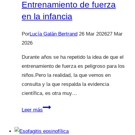
educación
Entrenamiento de fuerza
sexual
en la infancia
desde
que
Por
Lucía Galán Bertrand
26 Mar 2026
27 Mar
son
2026
niños?
Durante años se ha repetido la idea de que el
entrenamiento de fuerza es peligroso para los
niños.Pero la realidad, la que vemos en
consulta y la que respalda la evidencia
científica, es otra muy…
Entrenamiento
Leer más
de
fuerza
en