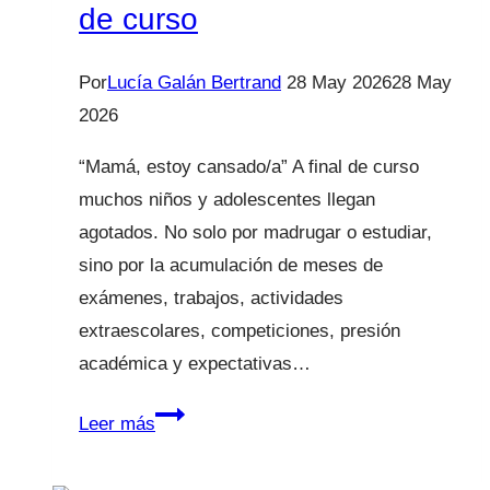
de curso
Por
Lucía Galán Bertrand
28 May 2026
28 May
2026
“Mamá, estoy cansado/a” A final de curso
muchos niños y adolescentes llegan
agotados. No solo por madrugar o estudiar,
sino por la acumulación de meses de
exámenes, trabajos, actividades
extraescolares, competiciones, presión
académica y expectativas…
Fatiga
Leer más
emocional
al