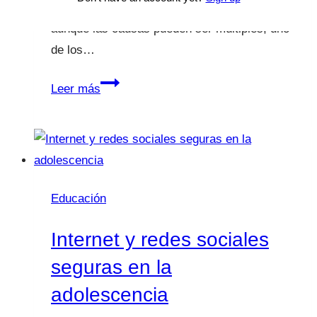
interés por interactuar con los adultos. Y
aunque las causas pueden ser múltiples, uno
de los…
¿Retraso
Leer más
del
lenguaje?
Educación
Internet y redes sociales
seguras en la
adolescencia