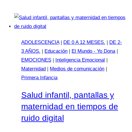
de
Navidad:
cómo
resetear
límites
ADOLESCENCIA
|
DE 0 A 12 MESES.
|
DE 2-
con
3 AÑOS.
|
Educación
|
El Mundo - Yo Dona
|
las
EMOCIONES
|
Inteligencia Emocional
|
pantallas
Maternidad
|
Medios de comunicación
|
Primera Infancia
Salud infantil, pantallas y
maternidad en tiempos de
ruido digital