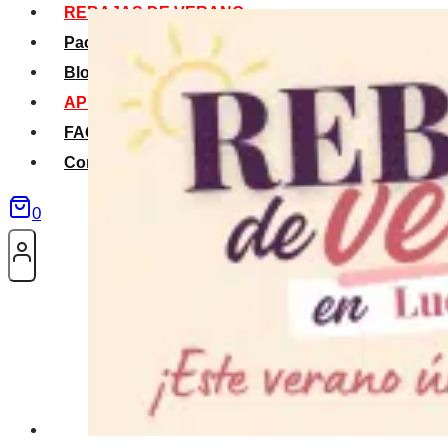
REBAJAS DE VERANO
Packs Verano
Blog
APP La Tribu
FAQS
Contacto
0