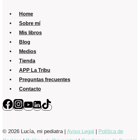
página
tiempos
de
Home
ruido
Sobre mí
digital
Mis libros
Blog
Medios
Tienda
APP La Tribu
Preguntas frecuentes
Contacto
© 2026 Lucía, mi pediatra |
Aviso Legal
|
Política de