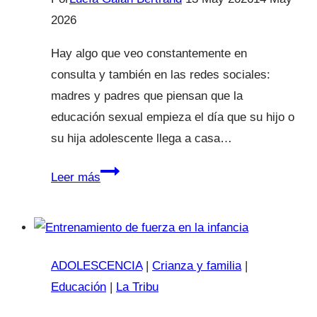
2026
Hay algo que veo constantemente en
consulta y también en las redes sociales:
madres y padres que piensan que la
educación sexual empieza el día que su hijo o
su hija adolescente llega a casa…
¿Por
Leer más
qué
es
importante
empezar
ADOLESCENCIA
|
Crianza y familia
|
con
Educación
|
La Tribu
la