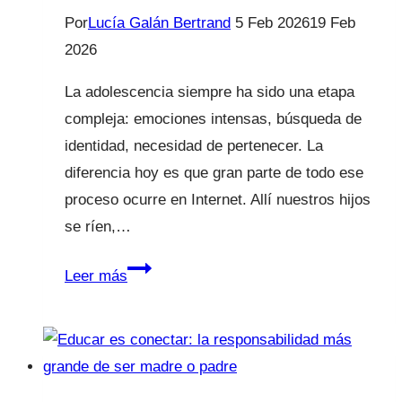
Por
Lucía Galán Bertrand
5 Feb 2026
19 Feb
2026
La adolescencia siempre ha sido una etapa
compleja: emociones intensas, búsqueda de
identidad, necesidad de pertenecer. La
diferencia hoy es que gran parte de todo ese
proceso ocurre en Internet. Allí nuestros hijos
se ríen,…
Internet
Leer más
y
redes
sociales
seguras