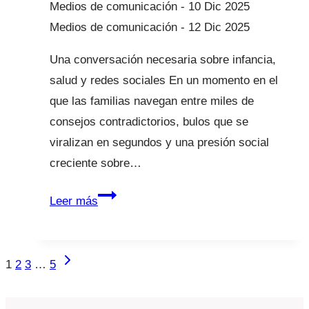
10 Dic 2025
12 Dic 2025
Una conversación necesaria sobre infancia,
salud y redes sociales En un momento en el
que las familias navegan entre miles de
consejos contradictorios, bulos que se
viralizan en segundos y una presión social
creciente sobre…
Salud
Leer más
infantil,
pantallas
y
Navegación
Siguiente
1
2
3
…
5
maternidad
página
de
en