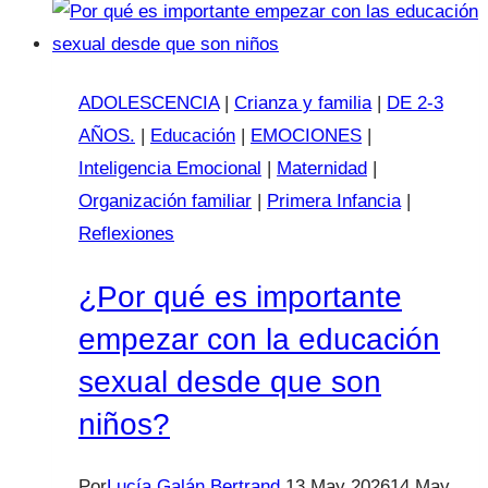
final
de
curso
ADOLESCENCIA
|
Crianza y familia
|
DE 2-3
AÑOS.
|
Educación
|
EMOCIONES
|
Inteligencia Emocional
|
Maternidad
|
Organización familiar
|
Primera Infancia
|
Reflexiones
¿Por qué es importante
empezar con la educación
sexual desde que son
niños?
Por
Lucía Galán Bertrand
13 May 2026
14 May