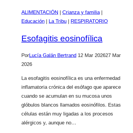
la
ALIMENTACIÓN
|
Crianza y familia
|
infancia
Educación
|
La Tribu
|
RESPIRATORIO
Esofagitis eosinofílica
Por
Lucía Galán Bertrand
12 Mar 2026
27 Mar
2026
La esofagitis eosinofílica es una enfermedad
inflamatoria crónica del esófago que aparece
cuando se acumulan en su mucosa unos
glóbulos blancos llamados eosinófilos. Estas
células están muy ligadas a los procesos
alérgicos y, aunque no…