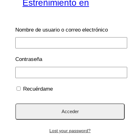
Estreñimiento en
vacaciones
Nombre de usuario o correo electrónico
Por
Lucía Galán Bertrand
6 Ago 2026
29 Jul
2026
A veces el verano trae estreñimiento. Porque
Contraseña
entre viajes, cambios de horarios, menos
agua y comidas diferentes, muchos niños y
muchos adultos empiezan a tener dificultades
Recuérdame
para ir al baño durante las vacaciones. ¿Por
qué…
Estreñimiento
Leer más
en
Lost your password?
vacaciones