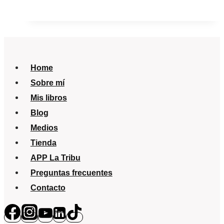
con
bebés
y
niños
en
Home
Navidad:
Sobre mí
salud,
Mis libros
organización
Blog
y
Medios
tranquilidad
Tienda
para
APP La Tribu
toda
Preguntas frecuentes
la
Contacto
familia