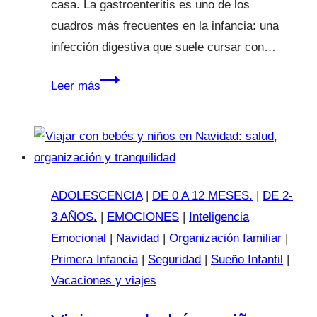
casa. La gastroenteritis es uno de los
cuadros más frecuentes en la infancia: una
infección digestiva que suele cursar con…
Gastroenteritis
Leer más
y
deshidratación
infantil
en
vacaciones
ADOLESCENCIA
|
DE 0 A 12 MESES.
|
DE 2-
3 AÑOS.
|
EMOCIONES
|
Inteligencia
Emocional
|
Navidad
|
Organización familiar
|
Primera Infancia
|
Seguridad
|
Sueño Infantil
|
Vacaciones y viajes