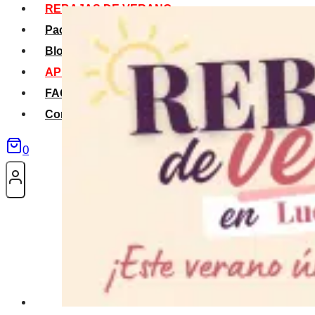
REBAJAS DE VERANO
Packs Verano
Blog
APP La Tribu
FAQS
Contacto
0