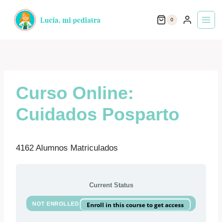
Saltar
0
al
contenido
Curso Online:
Cuidados Posparto
4162 Alumnos Matriculados
Current Status
NOT ENROLLED
Enroll in this course to get access