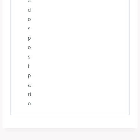
a
d
o
s
p
o
s
t
p
a
rt
o