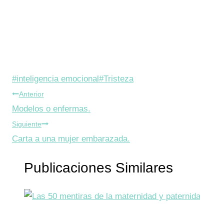
Etiquetas
#
inteligencia emocional
#
Tristeza
Navegación
de
Anterior
la
Modelos o enfermas.
de
entrada:
Siguiente
entradas
Carta a una mujer embarazada.
Publicaciones Similares