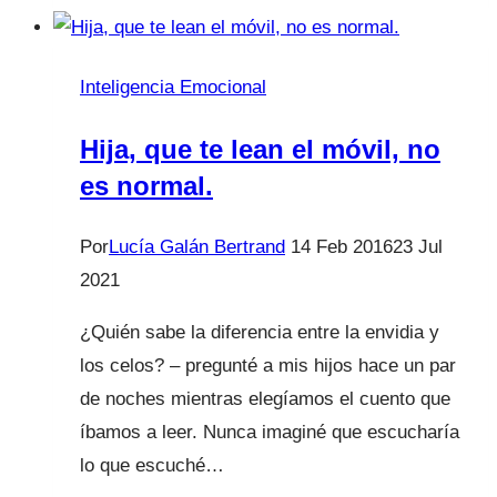
historia
de
mi
Inteligencia Emocional
día
a
Hija, que te lean el móvil, no
día.
es normal.
Por
Lucía Galán Bertrand
14 Feb 2016
23 Jul
2021
¿Quién sabe la diferencia entre la envidia y
los celos? – pregunté a mis hijos hace un par
de noches mientras elegíamos el cuento que
íbamos a leer. Nunca imaginé que escucharía
lo que escuché…