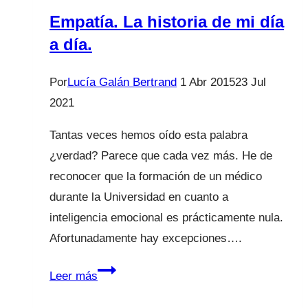
Empatía. La historia de mi día
a día.
Por
Lucía Galán Bertrand
1 Abr 2015
23 Jul
2021
Tantas veces hemos oído esta palabra
¿verdad? Parece que cada vez más. He de
reconocer que la formación de un médico
durante la Universidad en cuanto a
inteligencia emocional es prácticamente nula.
Afortunadamente hay excepciones….
Empatía.
Leer más
La