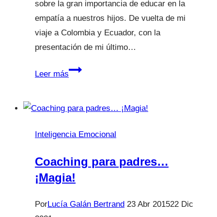
sobre la gran importancia de educar en la
empatía a nuestros hijos. De vuelta de mi
viaje a Colombia y Ecuador, con la
presentación de mi último…
Educar
Leer más
en
la
empatía
Inteligencia Emocional
Coaching para padres…
¡Magia!
Por
Lucía Galán Bertrand
23 Abr 2015
22 Dic