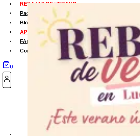
REBAJAS DE VERANO
Packs Verano
Blog
APP La Tribu
FAQS
Contacto
0