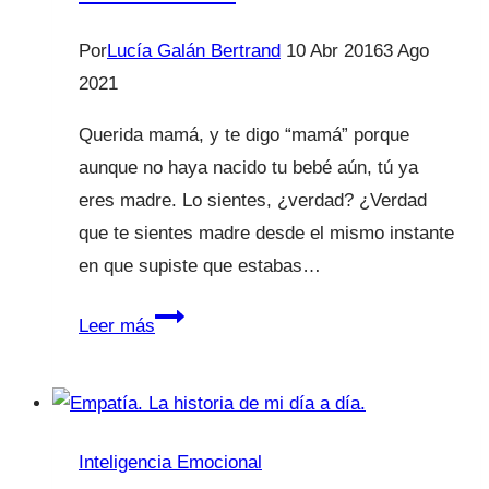
Por
Lucía Galán Bertrand
10 Abr 2016
3 Ago
2021
Querida mamá, y te digo “mamá” porque
aunque no haya nacido tu bebé aún, tú ya
eres madre. Lo sientes, ¿verdad? ¿Verdad
que te sientes madre desde el mismo instante
en que supiste que estabas…
Carta
Leer más
a
una
mujer
embarazada.
Inteligencia Emocional