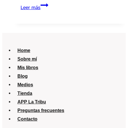
Hija,
Leer más
que
te
lean
el
móvil,
Home
no
Sobre mí
es
Mis libros
normal.
Blog
Medios
Tienda
APP La Tribu
Preguntas frecuentes
Contacto