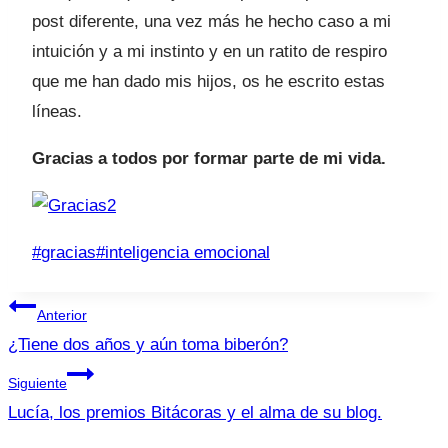
post diferente, una vez más he hecho caso a mi
intuición y a mi instinto y en un ratito de respiro
que me han dado mis hijos, os he escrito estas
líneas.
Gracias a todos por formar parte de mi vida.
Etiquetas
#
gracias
#
inteligencia emocional
de
Navegación
la
Anterior
entrada:
de
¿Tiene dos años y aún toma biberón?
entradas
Siguiente
Lucía, los premios Bitácoras y el alma de su blog.