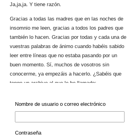
Ja,ja,ja. Y tiene razón.
Gracias a todas las madres que en las noches de
insomnio me leen, gracias a todos los padres que
también lo hacen. Gracias por todas y cada una de
vuestras palabras de ánimo cuando habéis sabido
leer entre líneas que no estaba pasando por un
buen momento. Sí, muchos de vosotros sin
conocerme, ya empezáis a hacerlo. ¿Sabéis que
tengo un archivo al que le he llamado:
“Comentarios tesoro”?
Sí, todos aquellos
comentarios que han llegado ahí, al estómago
Nombre de usuario o correo electrónico
con un cosquilleo, al corazón con un ritmo
acelerado o a la piel con un escalofrío, los he
guardado. Es el mejor de los regalos que llevo
Contraseña