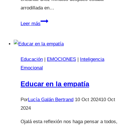
arrodillada en…
Reflexiones
Leer más
tras
una
noche
en
Educación
|
EMOCIONES
|
Inteligencia
vela
Emocional
Educar en la empatía
Por
Lucía Galán Bertrand
10 Oct 2024
10 Oct
2024
Ojalá esta reflexión nos haga pensar a todos,