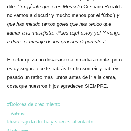
dile: “
Imagínate que eres Messi (
o Cristiano Ronaldo
no vamos a discutir y mucho menos por el fútbol)
y
que has metido tantos goles que has tenido que
llamar a tu masajista. ¡Pues aquí estoy yo! Y vengo
a darte el masaje de los grandes deportistas”
El dolor quizá no desaparezca inmediatamente, pero
estoy segura que le habrás hecho sonreír y habréis
pasado un ratito más juntos antes de ir a la cama,
cosa que nuestros hijos agradecen SIEMPRE.
Etiquetas
#
Dolores de crecimiento
Navegación
de
Anterior
la
Ideas bajo la ducha y sueños al volante
de
entrada:
Siguiente