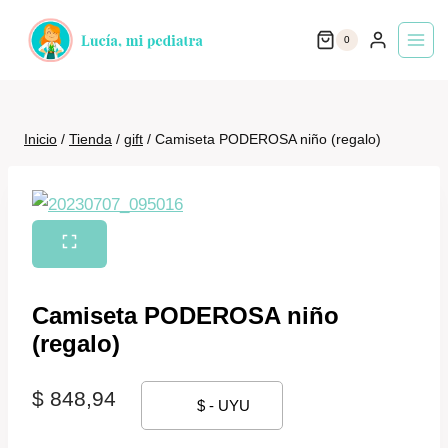
Saltar
0
al
contenido
Inicio
/
Tienda
/
gift
/
Camiseta PODEROSA niño (regalo)
Camiseta PODEROSA niño
(regalo)
$
848,94
$ - UYU