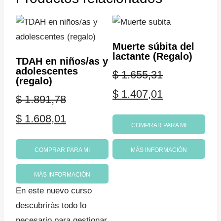
Muerte súbita del
lactante (Regalo)
TDAH en niños/as y
adolescentes
$
1.655,31
(regalo)
El
El
$
1.407,01
$
1.891,78
precio
precio
El
El
$
1.608,01
COMPRAR PARA MI
original
actual
precio
precio
era:
es:
COMPRAR PARA MI
MÁS INFORMACIÓN
original
actual
$ 1.655,31.
$ 1.407,01.
era:
es:
MÁS INFORMACIÓN
En este nuevo curso
$ 1.891,78.
$ 1.608,01.
descubrirás todo lo
necesario para gestionar