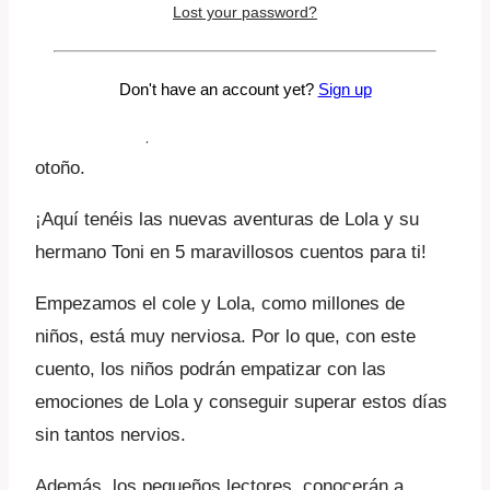
Lost your password?
Información adicional
Ya está aquí una nueva entrega de Cuentos de
Don't have an account yet?
Sign up
Lucía mi pediatra junto a la pequeña Lola y su
hermano Toni, esta vez dando la bienvenida al
otoño.
¡Aquí tenéis las nuevas aventuras de Lola y su
hermano Toni en 5 maravillosos cuentos para ti!
Empezamos el cole y Lola, como millones de
niños, está muy nerviosa. Por lo que, con este
cuento, los niños podrán empatizar con las
emociones de Lola y conseguir superar estos días
sin tantos nervios.
Además, los pequeños lectores, conocerán a