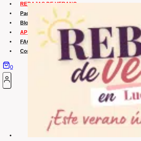
REBAJAS DE VERANO
Packs Verano
Blog
APP La Tribu
FAQS
Contacto
0