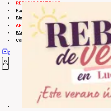
REBAJAS DE VERANO
Packs Verano
Blog
APP La Tribu
FAQS
Contacto
0