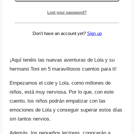
Información adicional
Lost your password?
Ya está aquí una nueva entrega de Cuentos de
Lucía mi pediatra junto a la pequeña Lola y su
Don't have an account yet?
Sign up
hermano Toni, esta vez dando la bienvenida al
otoño.
¡Aquí tenéis las nuevas aventuras de Lola y su
hermano Toni en 5 maravillosos cuentos para ti!
Empezamos el cole y Lola, como millones de
niños, está muy nerviosa. Por lo que, con este
cuento, los niños podrán empatizar con las
emociones de Lola y conseguir superar estos días
sin tantos nervios.
Además, los pequeños lectores, conocerán a