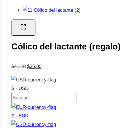
Cólico del lactante (regalo)
El
El
$
41,18
$
35,00
precio
precio
original
actual
$ - USD
era:
es:
$41,18.
$35,00.
€ - EUR