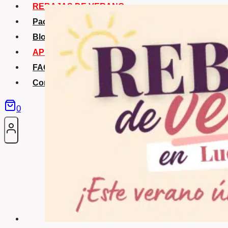
REBAJAS DE VERANO
Packs Verano
Blog
APP La Tribu
FAQS
Contacto
0