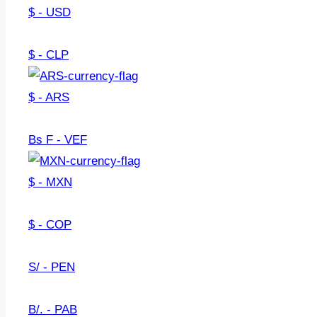
$ - USD
$ - CLP
$ - ARS
Bs F - VEF
$ - MXN
$ - COP
S/ - PEN
B/. - PAB