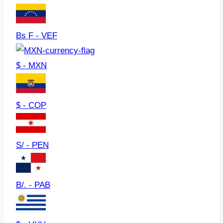
Bs F - VEF
$ - MXN
$ - COP
S/ - PEN
B/. - PAB