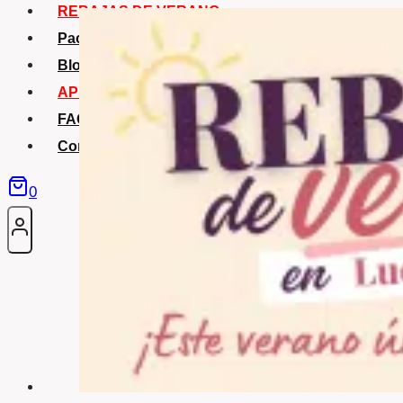
REBAJAS DE VERANO
Packs Verano
Blog
APP La Tribu
FAQS
Contacto
0