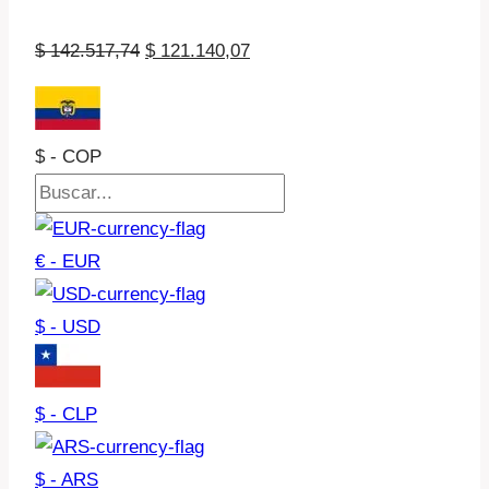
El
El
$
142.517,74
$
121.140,07
precio
precio
original
actual
era:
es:
$ - COP
$ 142.517,74.
$ 121.140,07.
€ - EUR
$ - USD
$ - CLP
$ - ARS