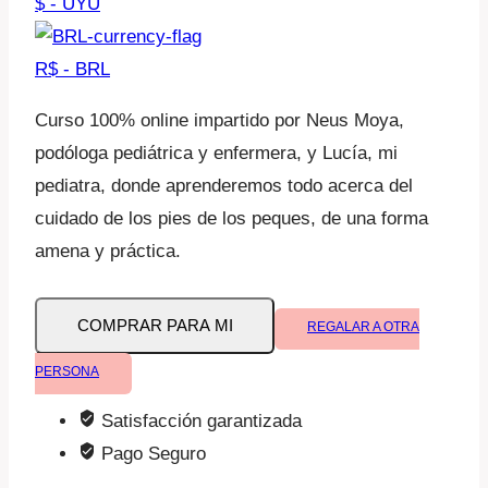
$ - UYU
R$ - BRL
Curso 100% online impartido por Neus Moya,
podóloga pediátrica y enfermera, y Lucía, mi
pediatra, donde aprenderemos todo acerca del
cuidado de los pies de los peques, de una forma
amena y práctica.
Cuidados
COMPRAR PARA MI
REGALAR A OTRA
del
pie
PERSONA
infantil
Satisfacción garantizada
cantidad
Pago Seguro