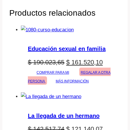
Productos relacionados
Educación sexual en familia
El
El
$
190.023,65
$
161.520,10
precio
precio
COMPRAR PARA MI
REGALAR A OTRA
PERSONA
MÁS INFORMACIÓN
original
actual
era:
es:
$ 190.023,65.
$ 161.520
La llegada de un hermano
El
El
$
142.517,74
$
121.140,07