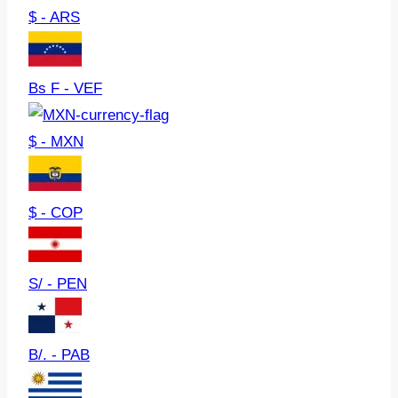
$ - ARS
Bs F - VEF
$ - MXN
$ - COP
S/ - PEN
B/. - PAB