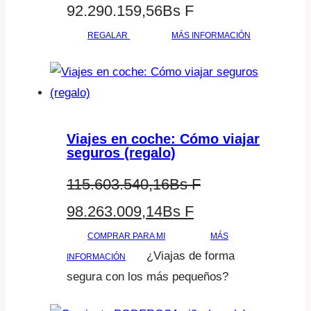
92.290.159,56
Bs F
REGALAR
MÁS INFORMACIÓN
Viajes en coche: Cómo viajar
seguros (regalo)
115.603.540,16
Bs F
El
El
98.263.009,14
Bs F
precio
precio
COMPRAR PARA MI
MÁS
¿Viajas de forma
INFORMACIÓN
original
actual
segura con los más pequeños?
era:
es: