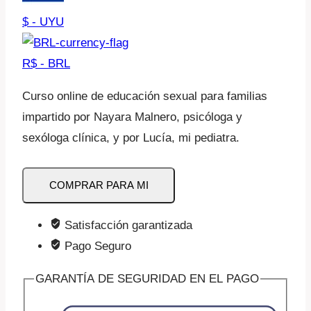
$ - UYU
R$ - BRL
Curso online de educación sexual para familias
impartido por Nayara Malnero, psicóloga y
sexóloga clínica, y por Lucía, mi pediatra.
Educación
COMPRAR PARA MI
sexual
en
Satisfacción garantizada
familia
Pago Seguro
(regalo)
cantidad
GARANTÍA DE SEGURIDAD EN EL PAGO