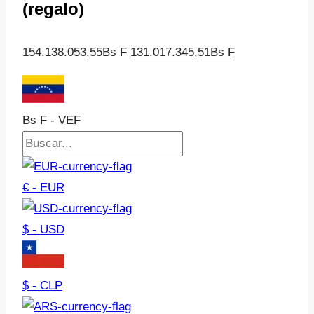
(regalo)
El
El
154.138.053,55
Bs F
131.017.345,51
Bs F
precio
precio
original
actual
era:
es:
Bs F - VEF
154.138.053,55Bs
131.017.345,5
F.
F.
€ - EUR
$ - USD
$ - CLP