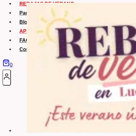
REBAJAS DE VERANO
Packs Verano
Blog
APP La Tribu
FAQS
Contacto
0