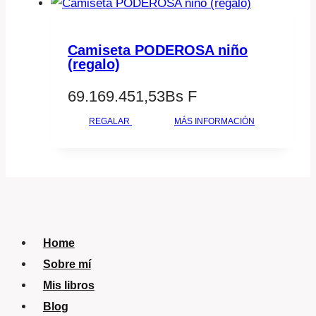
115.603.540,16Bs
98.263.009,14Bs
F.
F.
Camiseta PODEROSA niño
(regalo)
69.169.451,53
Bs F
REGALAR
MÁS INFORMACIÓN
Home
Sobre mí
Mis libros
Blog