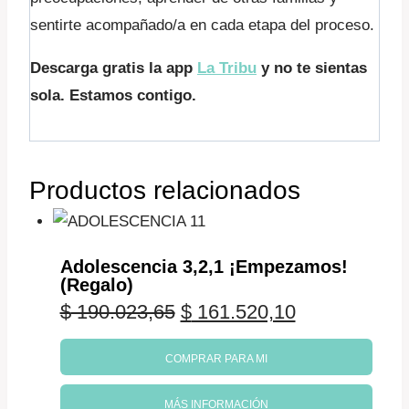
sentirte acompañado/a en cada etapa del proceso.
Descarga gratis la app
La Tribu
y no te sientas
sola. Estamos contigo.
Productos relacionados
Adolescencia 3,2,1 ¡Empezamos!
(Regalo)
El
El
$
190.023,65
$
161.520,10
precio
precio
COMPRAR PARA MI
original
actual
MÁS INFORMACIÓN