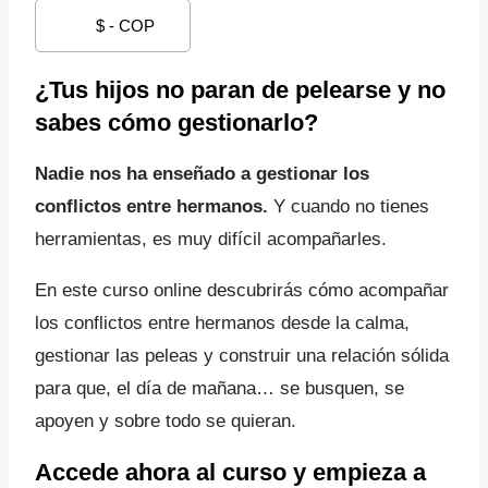
$ - COP
original
actual
era:
es:
¿Tus hijos no paran de pelearse y no
$ 166.270,69.
$ 141.330,09.
sabes cómo gestionarlo?
Nadie nos ha enseñado a gestionar los
conflictos entre hermanos.
Y cuando no tienes
herramientas, es muy difícil acompañarles.
En este curso online descubrirás cómo acompañar
los conflictos entre hermanos desde la calma,
gestionar las peleas y construir una relación sólida
para que, el día de mañana… se busquen, se
apoyen y sobre todo se quieran.
​Accede ahora al curso y empieza a