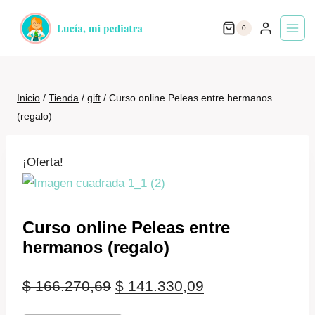
Saltar
0
al
contenido
Inicio
/
Tienda
/
gift
/
Curso online Peleas entre hermanos
(regalo)
¡Oferta!
Curso online Peleas entre
hermanos (regalo)
El
El
$
166.270,69
$
141.330,09
precio
precio