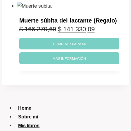
Muerte súbita del lactante (Regalo)
El
El
$
166.270,69
$
141.330,09
precio
precio
COMPRAR PARA MI
original
actual
MÁS INFORMACIÓN
era:
es:
$ 166.270,69.
$ 141.330,09
Home
Sobre mí
Mis libros