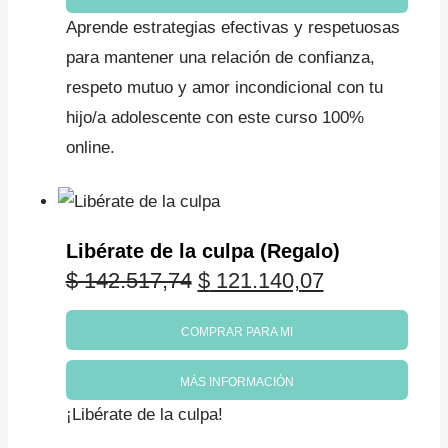
era:
es:
Aprende estrategias efectivas y respetuosas
$ 190.023,65.
$ 161.520,10
para mantener una relación de confianza,
respeto mutuo y amor incondicional con tu
hijo/a adolescente con este curso 100%
online.
Libérate de la culpa (Regalo)
El
El
$
142.517,74
$
121.140,07
precio
precio
COMPRAR PARA MI
original
actual
MÁS INFORMACIÓN
era:
es:
¡Libérate de la culpa!
$ 142.517,74.
$ 121.140,07