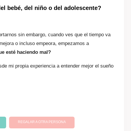
l bebé, del niño o del adolescente?
es:
,31.
$ 50.337,27.
portarnos sin embargo, cuando ves que el tiempo va
o mejora o incluso empeora, empezamos a
ue esté haciendo mal?
sde mi propia experiencia a entender mejor el sueño
REGALAR A OTRA PERSONA