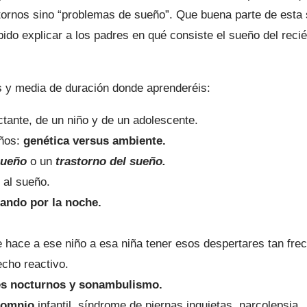
ornos sino “problemas de sueño”. Que buena parte de esta s
bido explicar a los padres en qué consiste el sueño del reci
s y media de duración donde aprenderéis:
ctante, de un niño y de un adolescente.
iños:
genética versus ambiente.
sueño
o un
trastorno del sueño.
 al sueño.
tando por la noche.
le hace a ese niño a esa niña tener esos despertares tan fre
echo reactivo.
res nocturnos y sonambulismo.
somnio
infantil, síndrome de piernas inquietas, narcolepsia.