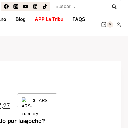
Buscar:
ano
Blog
APP La Tribu
FAQS
0
$ - ARS
El
7,27
precio
do por la noche?
actual