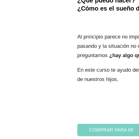
¿Qué puedo hacer?
¿Cómo es el sueño de
era:
$ 59.220
Al principio parece no im
pasando y la situación n
preguntarnos
¿hay algo q
En este curso te ayudo de
de nuestros hijos.
Sueño
COMPRAR PARA MI
Infantil