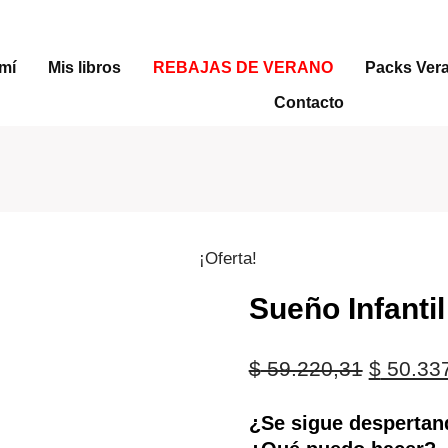
mí
Mis libros
REBAJAS DE VERANO
Packs Ver
Contacto
¡Oferta!
Sueño Infantil
El
$
59.220,31
$
50.33
precio
¿Se sigue despertan
original