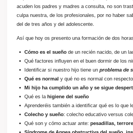
acuden los padres y madres a consulta, no son trast
culpa nuestra, de los profesionales, por no haber sa
del de tres años y del adolescente.
Así que hoy os presento una formación de dos hora
Cómo es el sueño
de un recién nacido, de un la
Qué factores influyen en el buen dormir de los n
Identificar si nuestro hijo tiene un
problema de 
Qué es normal
y qué no es normal con respecto
Mi hijo ha cumplido un año y se sigue desper
Qué es la
higiene del sueño
Aprenderéis también a identificar qué es lo que 
Colecho y sueño
: colecho educativo versus col
Qué son y cómo actuar ante:
pesadillas, terro
Síndrome de Apnea obstructiva del sueño
,
in