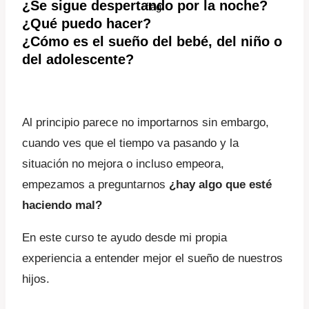
¿Se sigue despertando por la noche?
original
actual
¿Qué puedo hacer?
¿Cómo es el sueño del bebé, del niño o
era:
es:
del adolescente?
$60,00.
$51,00.
Al principio parece no importarnos sin embargo,
cuando ves que el tiempo va pasando y la
situación no mejora o incluso empeora,
empezamos a preguntarnos
¿hay algo que esté
haciendo mal?
En este curso te ayudo desde mi propia
experiencia a entender mejor el sueño de nuestros
hijos.