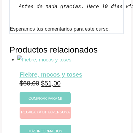
Antes de nada gracias. Hace 10 días vi
Esperamos tus comentarios para este curso.
Productos relacionados
Fiebre, mocos y toses
El
El
$
60,00
$
51,00
precio
precio
COMPRAR PARA MI
original
actual
REGALAR A OTRA PERSONA
era:
es:
$60,00.
$51,00.
MÁS INFORMACIÓN