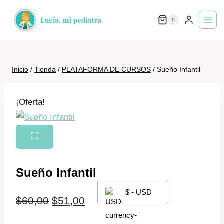
Saltar
0
al
contenido
Inicio
/
Tienda
/
PLATAFORMA DE CURSOS
/
Sueño Infantil
¡Oferta!
Sueño Infantil
$ - USD
El
El
$
60,00
$
51,00
precio
precio