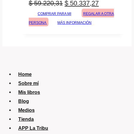
El
El
$
59.220,31
$
50.337,27
precio
precio
COMPRAR PARA MI
REGALAR A OTRA
PERSONA
MÁS INFORMACIÓN
original
actual
era:
es:
$ 59.220,31.
$ 50.337,27
Home
Sobre mí
Mis libros
Blog
Medios
Tienda
APP La Tribu