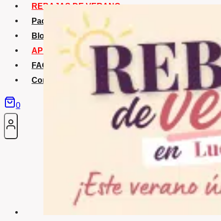
REBAJAS DE VERANO
Packs Verano
Blog
APP La Tribu
FAQS
Contacto
0