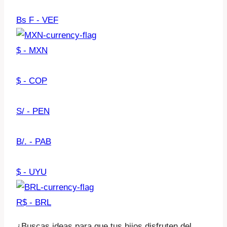
Bs F - VEF
$ - MXN
$ - COP
S/ - PEN
B/. - PAB
$ - UYU
R$ - BRL
¿Buscas ideas para que tus hijos disfruten del