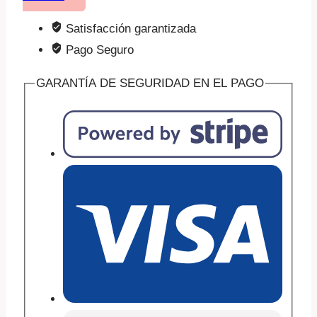
planes
Satisfacción garantizada
sin
Pago Seguro
pantallas
en
GARANTÍA DE SEGURIDAD EN EL PAGO
verano
cantidad