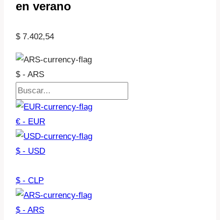
en verano
$
7.402,54
$ - ARS
€ - EUR
$ - USD
$ - CLP
$ - ARS