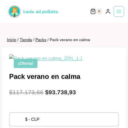
Saltar
0
al
contenido
Inicio
/
Tienda
/
Packs
/
Pack verano en calma
¡Oferta!
Pack verano en calma
El
El
$
117.173,66
$
93.738,93
precio
precio
original
actual
$ - CLP
era:
es: