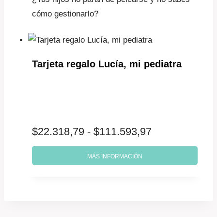
cómo gestionarlo?
Tarjeta regalo Lucía, mi pediatra
Rango
$
22.318,79
-
$
111.593,97
de
MÁS INFORMACIÓN
precios:
desde
$22.318,79