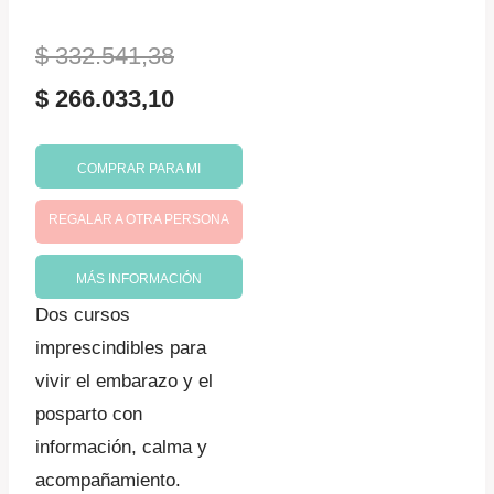
El
$
332.541,38
precio
El
$
266.033,10
original
precio
COMPRAR PARA MI
era:
actual
REGALAR A OTRA PERSONA
$ 332.541,38.
es:
$ 266.033,10.
MÁS INFORMACIÓN
Dos cursos
imprescindibles para
vivir el embarazo y el
posparto con
información, calma y
acompañamiento.