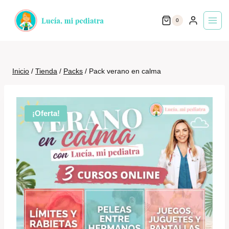
Saltar
0
al
contenido
Inicio
/
Tienda
/
Packs
/
Pack verano en calma
¡Oferta!