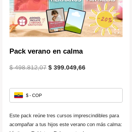
Pack verano en calma
El
El
$
498.812,07
$
399.049,66
precio
precio
original
actual
$ - COP
era:
es:
$ 498.812,07.
$ 399.049,66.
Este pack reúne tres cursos imprescindibles para
acompañar a tus hijos este verano con más calma: