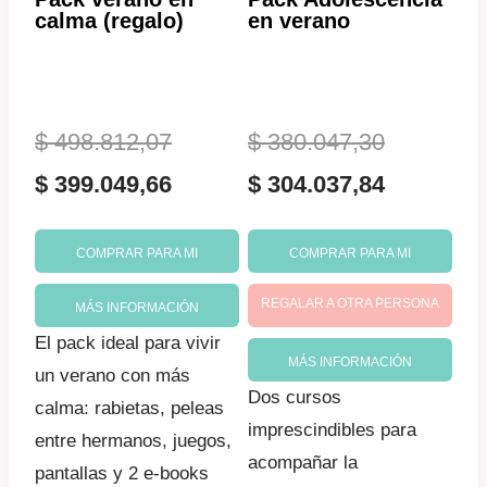
calma (regalo)
en verano
El
El
$
498.812,07
$
380.047,30
precio
El
precio
El
$
399.049,66
$
304.037,84
original
precio
original
precio
COMPRAR PARA MI
COMPRAR PARA MI
era:
actual
era:
actual
REGALAR A OTRA PERSONA
$ 498.812,07.
es:
$ 380.047
es:
MÁS INFORMACIÓN
El pack ideal para vivir
$ 399.049,66.
$ 304.037
MÁS INFORMACIÓN
un verano con más
Dos cursos
calma: rabietas, peleas
imprescindibles para
entre hermanos, juegos,
acompañar la
pantallas y 2 e-books