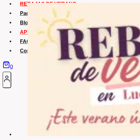
REBAJAS DE VERANO
Packs Verano
Blog
APP La Tribu
FAQS
Contacto
0