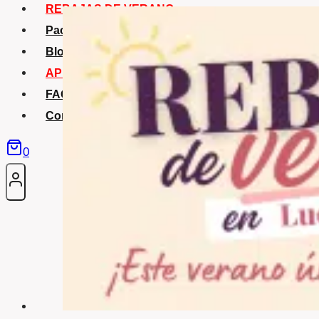
REBAJAS DE VERANO
Packs Verano
Blog
APP La Tribu
FAQS
Contacto
0