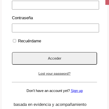
Contraseña
Recuérdame
¡Únete a nuestro
programa de afiliados!
Lost your password?
¿Te apasiona el mundo de la crianza y la
salud infantil? Si compartes nuestros
Don't have an account yet?
Sign up
valores de rigor científico, divulgación
basada en evidencia y acompañamiento