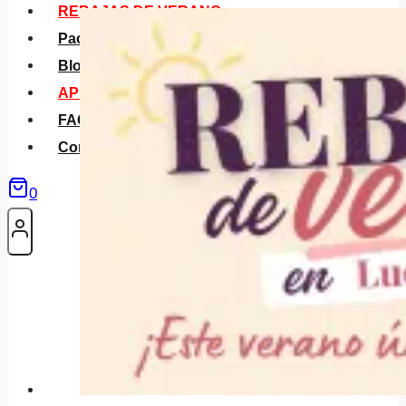
REBAJAS DE VERANO
Packs Verano
Blog
APP La Tribu
FAQS
Contacto
0