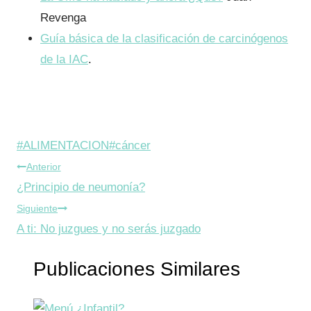
Revenga
Guía básica de la clasificación de carcinógenos
de la IAC
.
Etiquetas
#
ALIMENTACION
#
cáncer
Navegación
de
Anterior
la
¿Principio de neumonía?
de
entrada:
Siguiente
entradas
A ti: No juzgues y no serás juzgado
Publicaciones Similares