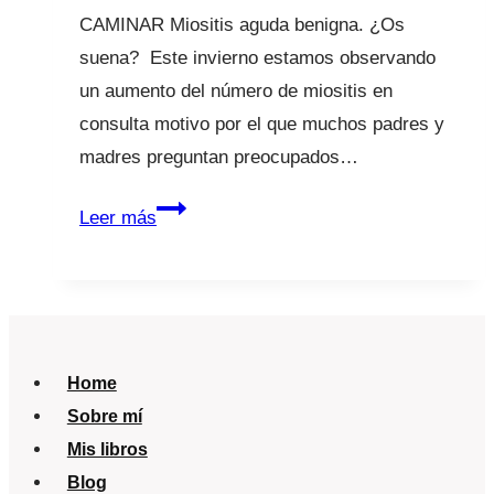
CAMINAR Miositis aguda benigna. ¿Os
suena? Este invierno estamos observando
un aumento del número de miositis en
consulta motivo por el que muchos padres y
madres preguntan preocupados…
Miositis:
Leer más
de
pronto
mi
hijo
no
Home
puede
Sobre mí
caminar
Mis libros
Blog