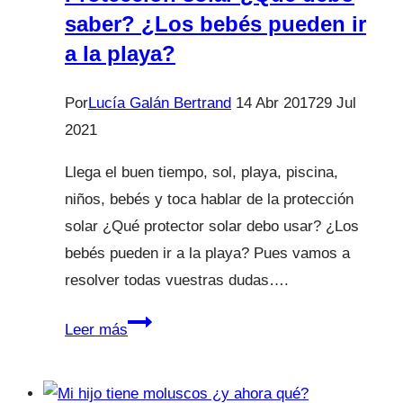
saber? ¿Los bebés pueden ir
a la playa?
Por
Lucía Galán Bertrand
14 Abr 2017
29 Jul
2021
Llega el buen tiempo, sol, playa, piscina,
niños, bebés y toca hablar de la protección
solar ¿Qué protector solar debo usar? ¿Los
bebés pueden ir a la playa? Pues vamos a
resolver todas vuestras dudas….
Protección
Leer más
solar
¿Qué
debo