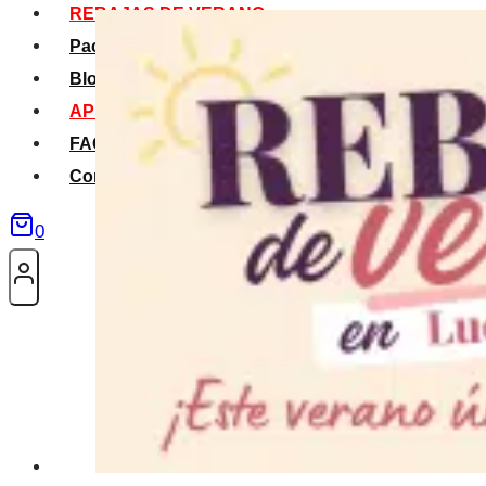
REBAJAS DE VERANO
Packs Verano
Blog
APP La Tribu
FAQS
Contacto
0