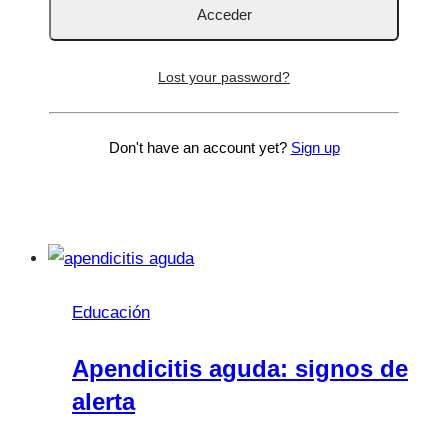
Esa manchita roja que preocupa a tantas
familias Hay pocas cosas que asusten más a
unos padres que descubrir una manchita roja
Lost your password?
en la piel de su bebé que antes no estaba. Y
entonces llegan…
Don't have an account yet?
Sign up
Angiomas
Leer más
infantiles
Educación
Apendicitis aguda: signos de
alerta