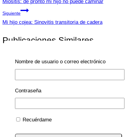
de
Miositis: de pronto mi hijo no puede caminar
entradas
Siguiente
Mi hijo cojea: Sinovitis transitoria de cadera
Publicaciones Similares
Nombre de usuario o correo electrónico
DE 0 A 12 MESES.
|
DE 2-3 AÑOS.
|
DERMATOLOGÍA
Contraseña
Angiomas infantiles
Por
Lucía Galán Bertrand
2 Jul 2026
12 Jun
Recuérdame
2026