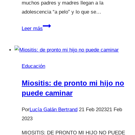
muchos padres y madres llegan a la
adolescencia “a pelo” y lo que se…
Tras
Leer más
tu
primer
portazo:
adolescencia
Educación
Miositis: de pronto mi hijo no
puede caminar
Por
Lucía Galán Bertrand
21 Feb 2023
21 Feb
2023
MIOSITIS: DE PRONTO MI HIJO NO PUEDE