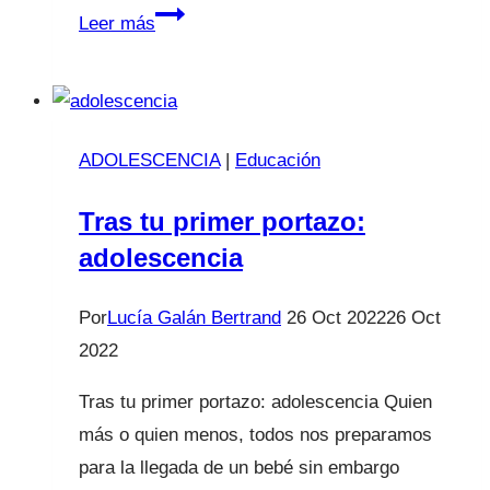
Mi
Leer más
hijo
tiene
moluscos
¿y
ADOLESCENCIA
|
Educación
ahora
qué?
Tras tu primer portazo:
adolescencia
Por
Lucía Galán Bertrand
26 Oct 2022
26 Oct
2022
Tras tu primer portazo: adolescencia Quien
más o quien menos, todos nos preparamos
para la llegada de un bebé sin embargo