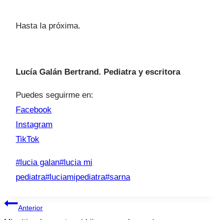
Hasta la próxima.
Lucía Galán Bertrand. Pediatra y escritora
Puedes seguirme en:
Facebook
Instagram
TikTok
Etiquetas
#
lucia galan
#
lucia mi
de
pediatra
#
luciamipediatra
#
sarna
la
Navegación
entrada:
Anterior