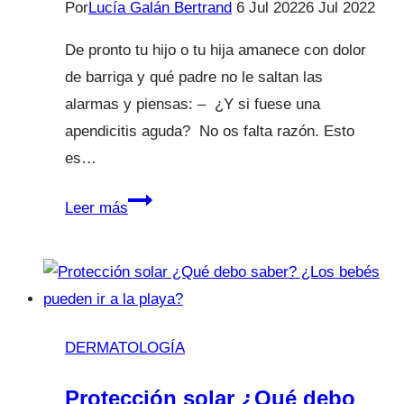
Por
Lucía Galán Bertrand
6 Jul 2022
6 Jul 2022
De pronto tu hijo o tu hija amanece con dolor
de barriga y qué padre no le saltan las
alarmas y piensas: – ¿Y si fuese una
apendicitis aguda? No os falta razón. Esto
es…
Apendicitis
Leer más
aguda:
signos
de
alerta
DERMATOLOGÍA
Protección solar ¿Qué debo