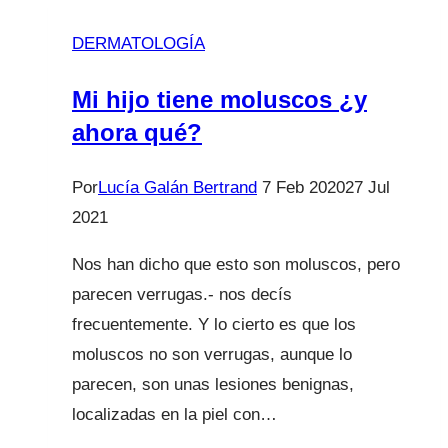
saber?
DERMATOLOGÍA
¿Los
bebés
Mi hijo tiene moluscos ¿y
pueden
ahora qué?
ir
a
Por
Lucía Galán Bertrand
7 Feb 2020
27 Jul
la
2021
playa?
Nos han dicho que esto son moluscos, pero
parecen verrugas.- nos decís
frecuentemente. Y lo cierto es que los
moluscos no son verrugas, aunque lo
parecen, son unas lesiones benignas,
localizadas en la piel con…