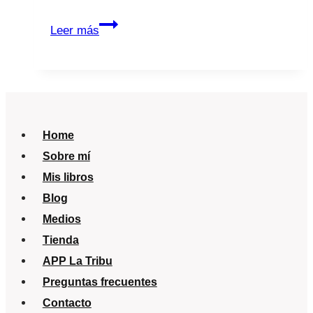
Vacunación
Leer más
del
VPH
en
adultos
Home
Sobre mí
Mis libros
Blog
Medios
Tienda
APP La Tribu
Preguntas frecuentes
Contacto