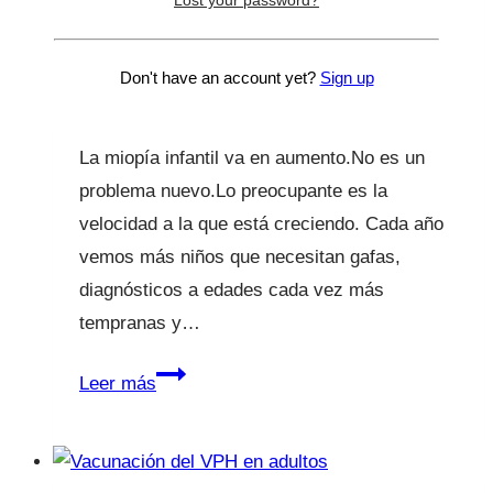
Miopía infantil
Por
Lucía Galán Bertrand
19 Feb 2026
19 Feb
Don't have an account yet?
Sign up
2026
La miopía infantil va en aumento.No es un
problema nuevo.Lo preocupante es la
velocidad a la que está creciendo. Cada año
vemos más niños que necesitan gafas,
diagnósticos a edades cada vez más
tempranas y…
Miopía
Leer más
infantil