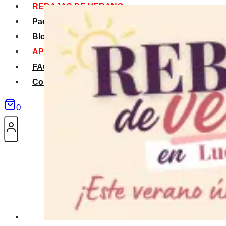
REBAJAS DE VERANO
Packs Verano
Blog
APP La Tribu
FAQS
Contacto
0