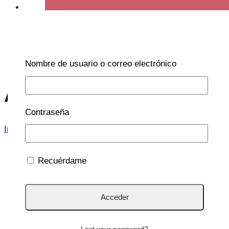
Nombre de usuario o correo electrónico
Adultos
Contraseña
Inicio
/
Adultos
Recuérdame
Enfermedades
|
Ginecología
|
La Tribu
|
Vacunas
Lost your password?