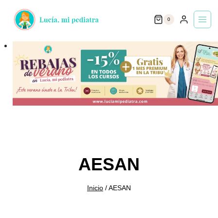
Saltar
0
al
contenido
AESAN
Inicio
/
AESAN