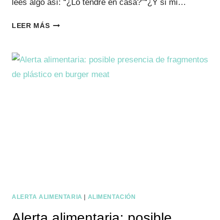
lees algo así: “¿Lo tendré en casa?”“¿Y si mi…
ALERTA
LEER MÁS
ALIMENTARIA
EN
QUESO
RALLADO:
REVISA
EL
LOTE
SI
LO
TIENES
EN
CASA
ALERTA ALIMENTARIA
|
ALIMENTACIÓN
Alerta alimentaria: posible