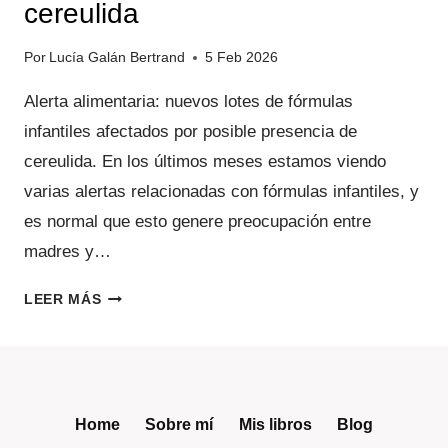
cereulida
Por
Lucía Galán Bertrand
5 Feb 2026
Alerta alimentaria: nuevos lotes de fórmulas
infantiles afectados por posible presencia de
cereulida. En los últimos meses estamos viendo
varias alertas relacionadas con fórmulas infantiles, y
es normal que esto genere preocupación entre
madres y…
ALERTA
LEER MÁS
ALIMENTARIA:
NUEVOS
LOTES
DE
FÓRMULAS
Home
Sobre mí
Mis libros
Blog
INFANTILES