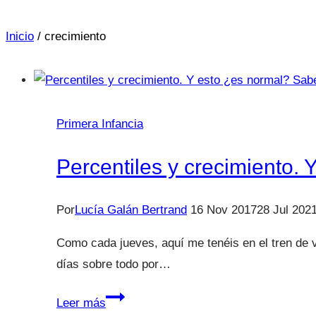
Inicio
/
crecimiento
Primera Infancia
Percentiles y crecimiento. 
Por
Lucía Galán Bertrand
16 Nov 2017
28 Jul 202
Como cada jueves, aquí me tenéis en el tren de v
días sobre todo por…
Percentiles
Leer más