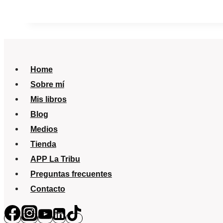
y
crecimiento.
Y
esto
¿es
Home
normal?
Sobre mí
Saber
Mis libros
Vivir-
Blog
TVE
Medios
Tienda
APP La Tribu
Preguntas frecuentes
Contacto