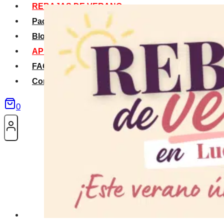
REBAJAS DE VERANO
Packs Verano
Blog
APP La Tribu
FAQS
Contacto
0