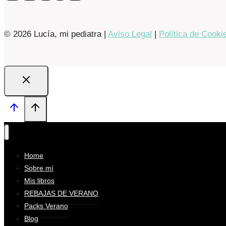
© 2026 Lucía, mi pediatra |
Aviso Legal
|
Política de Cooki
Home
Sobre mí
Mis libros
REBAJAS DE VERANO
Packs Verano
Blog