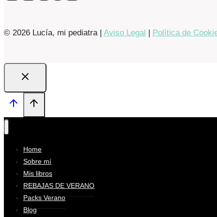
© 2026 Lucía, mi pediatra |
Aviso Legal
|
Política de Cooki
Home
Sobre mí
Mis libros
REBAJAS DE VERANO
Packs Verano
Blog