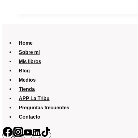
y
crecimiento.
Y
esto
¿es
Home
normal?
Sobre mí
Saber
Mis libros
Vivir-
Blog
TVE
Medios
Tienda
APP La Tribu
Preguntas frecuentes
Contacto