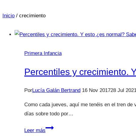
Inicio
/
crecimiento
Primera Infancia
Percentiles y crecimiento. 
Por
Lucía Galán Bertrand
16 Nov 2017
28 Jul 202
Como cada jueves, aquí me tenéis en el tren de v
días sobre todo por…
Percentiles
Leer más