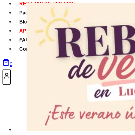
REBAJAS DE VERANO
Packs Verano
Blog
APP La Tribu
FAQS
Contacto
0