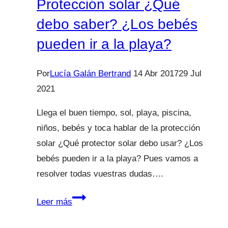
Protección solar ¿Qué
debo saber? ¿Los bebés
pueden ir a la playa?
Por
Lucía Galán Bertrand
14 Abr 2017
29 Jul
2021
Llega el buen tiempo, sol, playa, piscina,
niños, bebés y toca hablar de la protección
solar ¿Qué protector solar debo usar? ¿Los
bebés pueden ir a la playa? Pues vamos a
resolver todas vuestras dudas….
Protección
Leer más
solar
¿Qué