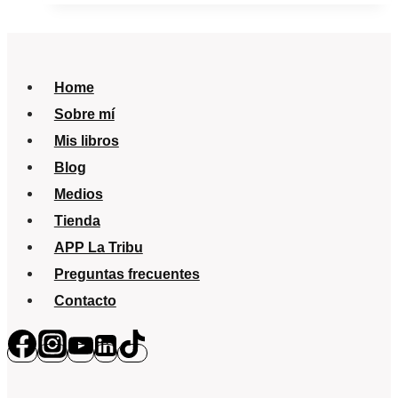
debo
saber?
¿Los
Home
bebés
Sobre mí
pueden
Mis libros
ir
Blog
a
Medios
la
Tienda
playa?
APP La Tribu
Preguntas frecuentes
Contacto