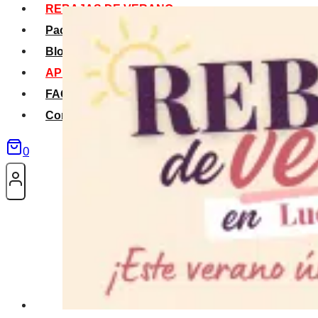
REBAJAS DE VERANO
Packs Verano
Blog
APP La Tribu
FAQS
Contacto
0