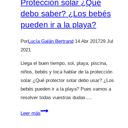
Protección solar ¿Qué
debo saber? ¿Los bebés
pueden ir a la playa?
Por
Lucía Galán Bertrand
14 Abr 2017
29 Jul
2021
Llega el buen tiempo, sol, playa, piscina,
niños, bebés y toca hablar de la protección
solar ¿Qué protector solar debo usar? ¿Los
bebés pueden ir a la playa? Pues vamos a
resolver todas vuestras dudas….
Protección
Leer más
solar
¿Qué