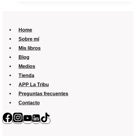
debo
saber?
¿Los
Home
bebés
Sobre mí
pueden
Mis libros
ir
Blog
a
Medios
la
Tienda
playa?
APP La Tribu
Preguntas frecuentes
Contacto