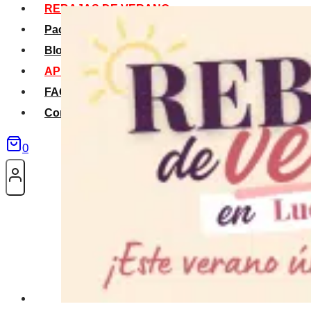
REBAJAS DE VERANO
Packs Verano
Blog
APP La Tribu
FAQS
Contacto
0