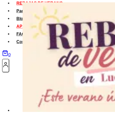
REBAJAS DE VERANO
Packs Verano
Blog
APP La Tribu
FAQS
Contacto
0