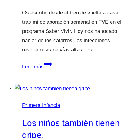
Os escribo desde el tren de vuelta a casa
tras mi colaboración semanal en TVE en el
programa Saber Vivir. Hoy nos ha tocado
hablar de los catarros, las infecciones
respiratorias de vías altas, los…
Ya
Leer más
está
con
mocos
¿y
Primera Infancia
ahora
qué?
Los niños también tienen
Saber
gripe.
Vivir-