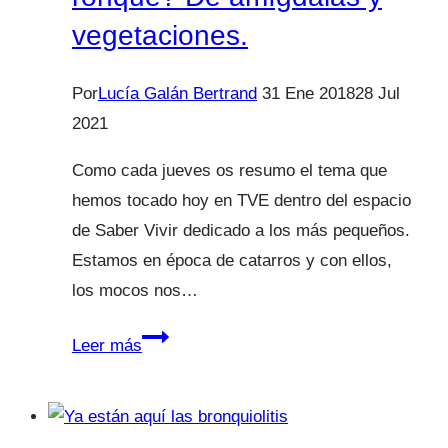
niños.
vegetaciones.
Por
Lucía Galán Bertrand
31 Ene 2018
28 Jul
2021
Como cada jueves os resumo el tema que
hemos tocado hoy en TVE dentro del espacio
de Saber Vivir dedicado a los más pequeños.
Estamos en época de catarros y con ellos,
los mocos nos…
¿Es
Leer más
normal
que
mi