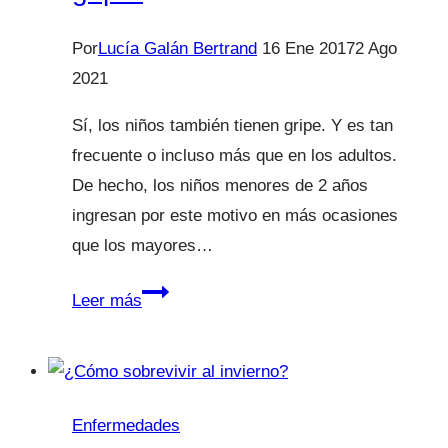
TVE
Por
Lucía Galán Bertrand
16 Ene 2017
2 Ago
2021
Sí, los niños también tienen gripe. Y es tan
frecuente o incluso más que en los adultos.
De hecho, los niños menores de 2 años
ingresan por este motivo en más ocasiones
que los mayores…
Los
Leer más
niños
también
tienen
gripe.
Enfermedades