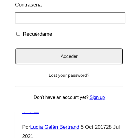
música, saco…
Contraseña
La
Leer más
leche
Recuérdame
y
los
niños.
Saber
Enfermedades
Vivir
Lost your password?
TVE
Ya está con mocos ¿y
ahora qué? Saber Vivir-
Don't have an account yet?
Sign up
TVE
Por
Lucía Galán Bertrand
5 Oct 2017
28 Jul
2021