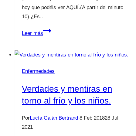
hoy que podéis ver AQUÍ.(A partir del minuto
10) ¿Es…
Niños
Leer más
y
la
leche.
¿Es
Enfermedades
tan
importante
Verdades y mentiras en
el
torno al frío y los niños.
calcio
como
Por
Lucía Galán Bertrand
8 Feb 2018
28 Jul
se
2021
cree?