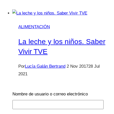
están
aquí
las
bronquiolitis
ALIMENTACIÓN
La leche y los niños. Saber
Vivir TVE
Por
Lucía Galán Bertrand
2 Nov 2017
28 Jul
2021
Bueno, pues aquí estoy un jueves más. La
verdad es que le he cogido el gustillo a esto.
Nombre de usuario o correo electrónico
Dos horas de AVE exclusivamente para mí de
camino a Madrid donde me relajo, escucho