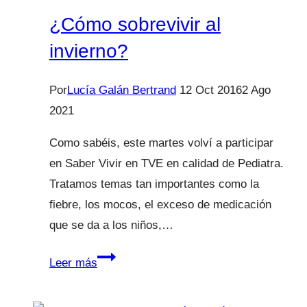
¿Cómo sobrevivir al
invierno?
Por
Lucía Galán Bertrand
12 Oct 2016
2 Ago
2021
Como sabéis, este martes volví a participar
en Saber Vivir en TVE en calidad de Pediatra.
Tratamos temas tan importantes como la
fiebre, los mocos, el exceso de medicación
que se da a los niños,…
¿Cómo
Leer más
sobrevivir
al