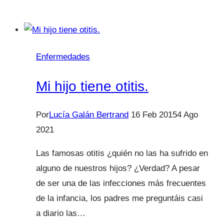
para
la
tos:
¡No
Enfermedades
más
codeína!
Mi hijo tiene otitis.
Por
Lucía Galán Bertrand
16 Feb 2015
4 Ago
2021
Las famosas otitis ¿quién no las ha sufrido en
alguno de nuestros hijos? ¿Verdad? A pesar
de ser una de las infecciones más frecuentes
de la infancia, los padres me preguntáis casi
a diario las…