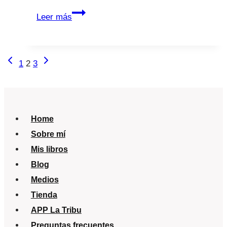
Mi
Leer más
hijo
tiene
otitis.
Navegación
Página
Siguiente
1
2
3
anterior
página
de
página
Home
Sobre mí
Mis libros
Blog
Medios
Tienda
APP La Tribu
Preguntas frecuentes