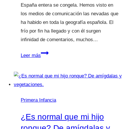
España entera se congela. Hemos visto en
los medios de comunicación las nevadas que
ha habido en toda la geografía española. El
frío por fin ha llegado y con él surgen
infinidad de comentarios, muchos…
Verdades
Leer más
y
mentiras
en
torno
al
Primera Infancia
frío
y
¿Es normal que mi hijo
los
ronque? De amígdalas y