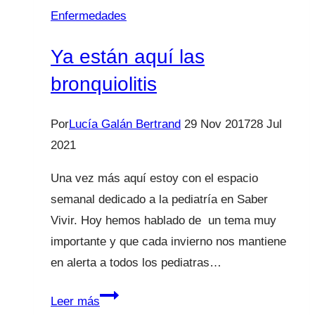
hijo
Enfermedades
ronque?
De
Ya están aquí las
amígdalas
bronquiolitis
y
vegetaciones.
Por
Lucía Galán Bertrand
29 Nov 2017
28 Jul
2021
Una vez más aquí estoy con el espacio
semanal dedicado a la pediatría en Saber
Vivir. Hoy hemos hablado de un tema muy
importante y que cada invierno nos mantiene
en alerta a todos los pediatras…
Ya
Leer más