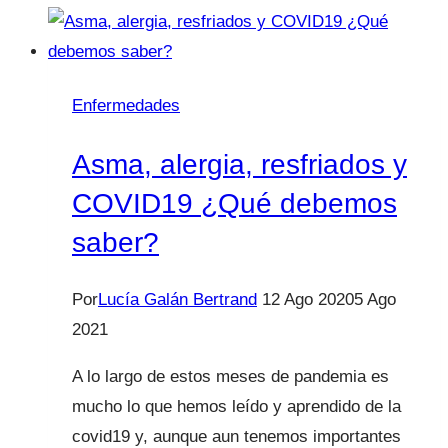
y
bronquitis:
No
todo
Enfermedades
es
coronavirus.
Asma, alergia, resfriados y
COVID19 ¿Qué debemos
saber?
Por
Lucía Galán Bertrand
12 Ago 2020
5 Ago
2021
A lo largo de estos meses de pandemia es
mucho lo que hemos leído y aprendido de la
covid19 y, aunque aun tenemos importantes