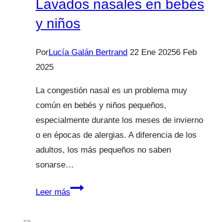
Lavados nasales en bebés
y niños
Por
Lucía Galán Bertrand
22 Ene 2025
6 Feb
2025
La congestión nasal es un problema muy
común en bebés y niños pequeños,
especialmente durante los meses de invierno
o en épocas de alergias. A diferencia de los
adultos, los más pequeños no saben
sonarse…
Lavados
Leer más
nasales
en