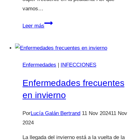
vamos…
Mocos
Leer más
verdes
¿Le
damos
antibiótico?
Enfermedades
|
INFECCIONES
Enfermedades frecuentes
en invierno
Por
Lucía Galán Bertrand
11 Nov 2024
11 Nov
2024
La llegada del invierno está a la vuelta de la