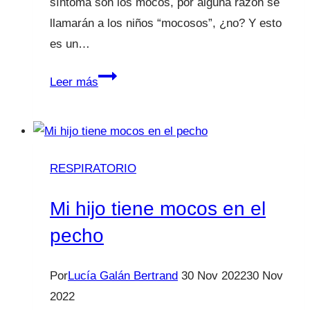
síntoma son los mocos, por alguna razón se
llamarán a los niños “mocosos”, ¿no? Y esto
es un…
Llegamos
Leer más
a
la
época
de
RESPIRATORIO
los
temibles
Mi hijo tiene mocos en el
mocos
pecho
Por
Lucía Galán Bertrand
30 Nov 2022
30 Nov
2022