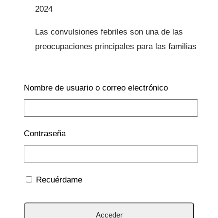
2024
Las convulsiones febriles son una de las
preocupaciones principales para las familias
y la principal fuente de temor asociada a la
fiebre. Es común escuchar la frase “vamos a
Nombre de usuario o correo electrónico
bajar rápidamente la fiebre para evitar…
Convulsiones
Leer más
febriles
Contraseña
Recuérdame
DE 0 A 12 MESES.
|
DE 2-3 AÑOS.
|
Primera
Infancia
|
Vacunas