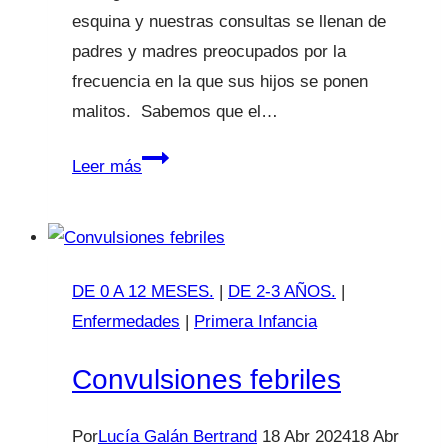
esquina y nuestras consultas se llenan de
padres y madres preocupados por la
frecuencia en la que sus hijos se ponen
malitos. Sabemos que el…
Enfermedades
Leer más
frecuentes
en
invierno
DE 0 A 12 MESES.
|
DE 2-3 AÑOS.
|
Enfermedades
|
Primera Infancia
Convulsiones febriles
Por
Lucía Galán Bertrand
18 Abr 2024
18 Abr