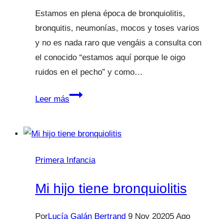
Estamos en plena época de bronquiolitis,
bronquitis, neumonías, mocos y toses varios
y no es nada raro que vengáis a consulta con
el conocido “estamos aquí porque le oigo
ruidos en el pecho” y como…
Mi
Leer más
hijo
tiene
mocos
en
Primera Infancia
el
pecho
Mi hijo tiene bronquiolitis
Por
Lucía Galán Bertrand
9 Nov 2020
5 Ago