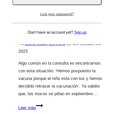
TIENE MOCOS,
Lost your password?
¿RETRASAMOS LAS
VACUNAS?
Don't have an account yet?
Sign up
Por
Lucía Galán Bertrand
22 Dic 2023
22 Dic
2023
Algo común en la consulta es encontrarnos
con esta situación: ‘Hemos pospuesto la
vacuna porque el niño está con tos y hemos
decidido retrasar la vacunación’. Ya sabéis
que, los mocos se pillan en septiembre…
TIENE
Leer más
MOCOS,