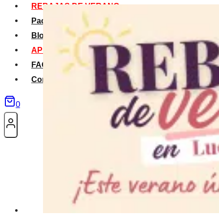
REBAJAS DE VERANO
Packs Verano
Blog
APP La Tribu
FAQS
Contacto
0