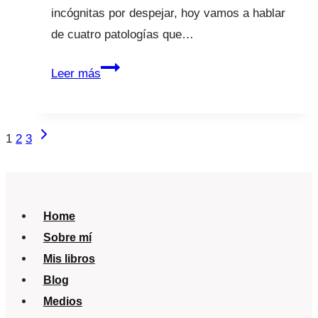
incógnitas por despejar, hoy vamos a hablar
de cuatro patologías que…
Asma,
Leer más
alergia,
resfriados
y
Navegación
Siguiente
1
2
3
COVID19
página
de
¿Qué
página
debemos
saber?
Home
Sobre mí
Mis libros
Blog
Medios