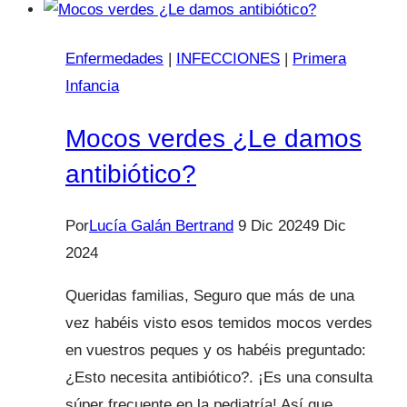
bebés
y
Enfermedades
|
INFECCIONES
|
Primera
niños
Infancia
Mocos verdes ¿Le damos
antibiótico?
Por
Lucía Galán Bertrand
9 Dic 2024
9 Dic
2024
Queridas familias, Seguro que más de una
vez habéis visto esos temidos mocos verdes
en vuestros peques y os habéis preguntado:
¿Esto necesita antibiótico?. ¡Es una consulta
súper frecuente en la pediatría! Así que