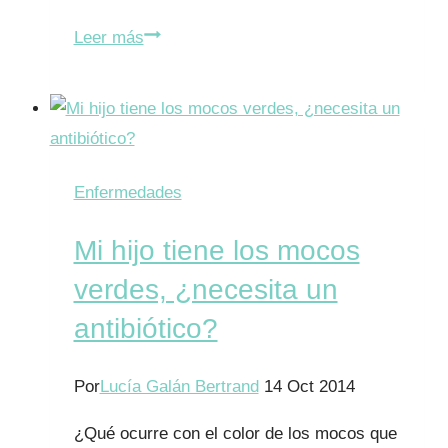
¿La
Leer más
leche
produce
mocos?
Enfermedades
Mi hijo tiene los mocos
verdes, ¿necesita un
antibiótico?
Por
Lucía Galán Bertrand
14 Oct 2014
¿Qué ocurre con el color de los mocos que