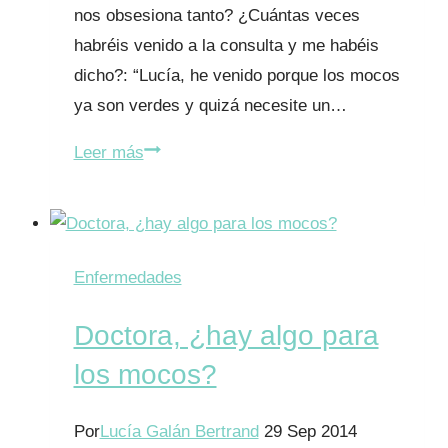
nos obsesiona tanto? ¿Cuántas veces
habréis venido a la consulta y me habéis
dicho?: “Lucía, he venido porque los mocos
ya son verdes y quizá necesite un…
Mi
Leer más
hijo
tiene
los
mocos
Enfermedades
verdes,
Doctora, ¿hay algo para
¿necesita
un
los mocos?
antibiótico?
Por
Lucía Galán Bertrand
29 Sep 2014