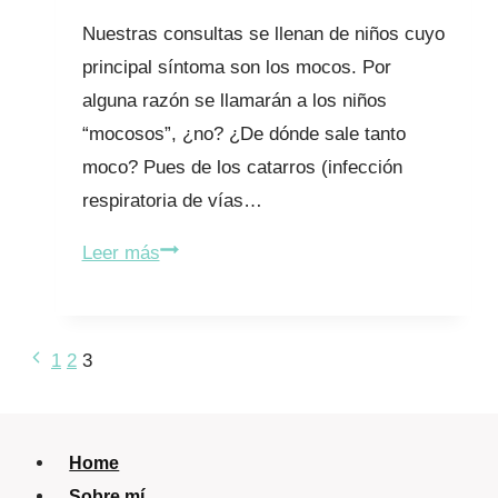
Nuestras consultas se llenan de niños cuyo
principal síntoma son los mocos. Por
alguna razón se llamarán a los niños
“mocosos”, ¿no? ¿De dónde sale tanto
moco? Pues de los catarros (infección
respiratoria de vías…
Doctora,
Leer más
¿hay
algo
para
Navegación
Página
1
2
3
los
anterior
de
mocos?
página
Home
Sobre mí