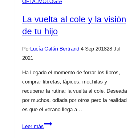
OFTALMOLOGÍA
La vuelta al cole y la visión
de tu hijo
Por
Lucía Galán Bertrand
4 Sep 2018
28 Jul
2021
Ha llegado el momento de forrar los libros,
comprar libretas, lápices, mochilas y
recuperar la rutina: la vuelta al cole. Deseada
por muchos, odiada por otros pero la realidad
es que el verano llega a…
La
Leer más
vuelta