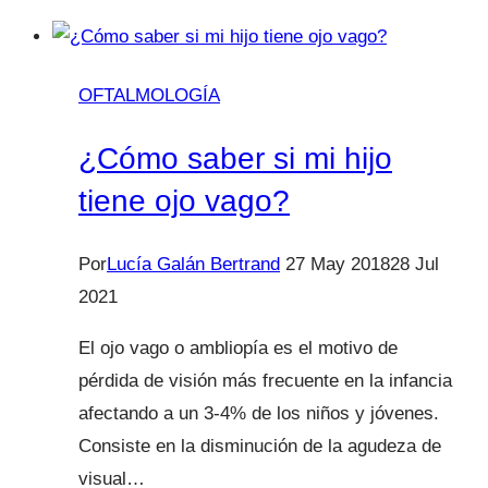
al
cole
y
OFTALMOLOGÍA
la
visión
¿Cómo saber si mi hijo
de
tiene ojo vago?
tu
hijo
Por
Lucía Galán Bertrand
27 May 2018
28 Jul
2021
El ojo vago o ambliopía es el motivo de
pérdida de visión más frecuente en la infancia
afectando a un 3-4% de los niños y jóvenes.
Consiste en la disminución de la agudeza de
visual…