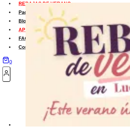
REBAJAS DE VERANO
Packs Verano
Blog
APP La Tribu
FAQS
Contacto
0