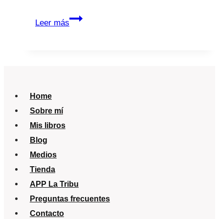
¿Cómo
Leer más
saber
si
mi
hijo
tiene
Home
ojo
Sobre mí
vago?
Mis libros
Blog
Medios
Tienda
APP La Tribu
Preguntas frecuentes
Contacto