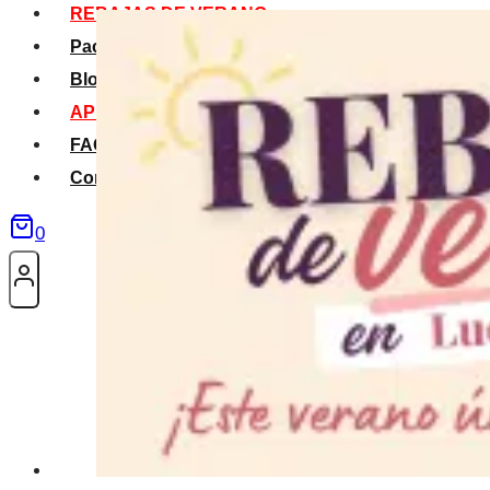
REBAJAS DE VERANO
Packs Verano
Blog
APP La Tribu
FAQS
Contacto
0