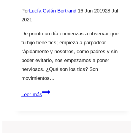
Por
Lucía Galán Bertrand
16 Jun 2019
28 Jul
2021
De pronto un día comienzas a observar que
tu hijo tiene tics; empieza a parpadear
rápidamente y nosotros, como padres y sin
poder evitarlo, nos empezamos a poner
nerviosos. ¿Qué son los tics? Son
movimientos…
Mi
Leer más
hijo
tiene
tics