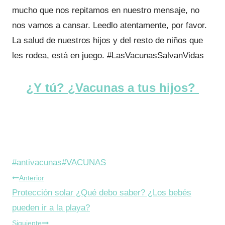
mucho que nos repitamos en nuestro mensaje, no
nos vamos a cansar. Leedlo atentamente, por favor.
La salud de nuestros hijos y del resto de niños que
les rodea, está en juego. #LasVacunasSalvanVidas
¿Y tú? ¿Vacunas a tus hijos?
Etiquetas
#
antivacunas
#
VACUNAS
Navegación
de
Anterior
la
Protección solar ¿Qué debo saber? ¿Los bebés
de
entrada:
pueden ir a la playa?
entradas
Siguiente