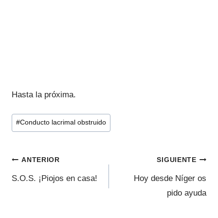
Hasta la próxima.
Etiquetas
#
Conducto lacrimal obstruido
de
la
Navegación
entrada:
ANTERIOR
SIGUIENTE
de
S.O.S. ¡Piojos en casa!
Hoy desde Níger os
pido ayuda
entradas