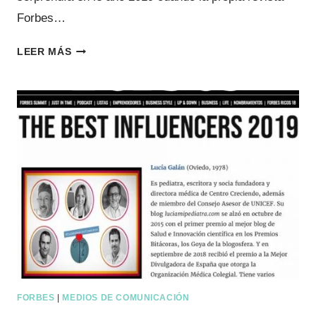
Forbes…
LISTA
LEER MÁS
FORBES
2021
LOS
100
MEJORES
MÉDICOS
FORBES
|
MEDIOS DE COMUNICACIÓN